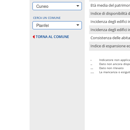
Età media del patrimon
Cuneo
Indice di disponibilità d
CERCA UN COMUNE
Incidenza degli edifici
Pianfei
Incidenza degli edifici
TORNA AL COMUNE
Consistenza delle abit
Indice di espansione edi
-
Indicatore non applica
..
Dato non ancora dispo
...
Dato non rilevato
....
La mancanza o esiguità