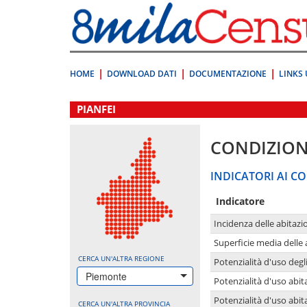
Vai
direttamente
a:
Contenuto
Ricerca
HOME
DOWNLOAD DATI
DOCUMENTAZIONE
LINKS 
.
PIANFEI
CONDIZION
INDICATORI AI CO
Indicatore
Incidenza delle abitazi
Superficie media delle
CERCA UN'ALTRA REGIONE
Potenzialità d'uso degli
Piemonte
Potenzialità d'uso abita
Potenzialità d'uso abit
CERCA UN'ALTRA PROVINCIA