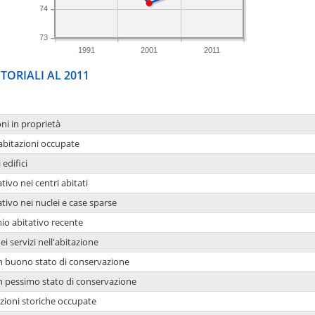
74
73
1991
2001
2011
TORIALI AL 2011
oni in proprietà
 abitazioni occupate
 edifici
tivo nei centri abitati
ativo nei nuclei e case sparse
io abitativo recente
ei servizi nell'abitazione
 in buono stato di conservazione
 in pessimo stato di conservazione
azioni storiche occupate