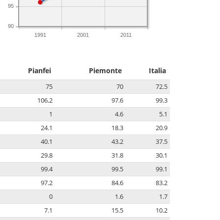
95
90
1991
2001
2011
Pianfei
Piemonte
Italia
75
70
72.5
106.2
97.6
99.3
1
4.6
5.1
24.1
18.3
20.9
40.1
43.2
37.5
29.8
31.8
30.1
99.4
99.5
99.1
97.2
84.6
83.2
0
1.6
1.7
7.1
15.5
10.2