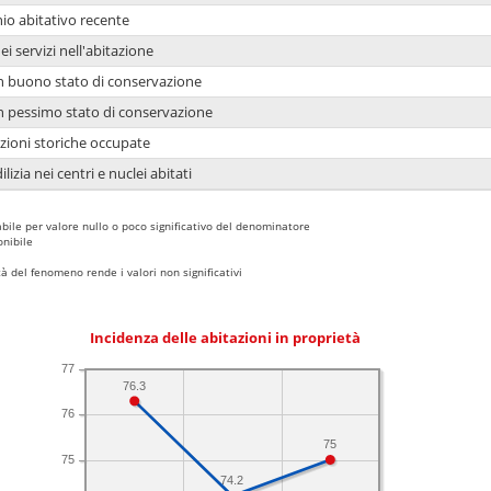
io abitativo recente
ei servizi nell'abitazione
 in buono stato di conservazione
 in pessimo stato di conservazione
azioni storiche occupate
lizia nei centri e nuclei abitati
bile per valore nullo o poco significativo del denominatore
nibile
 del fenomeno rende i valori non significativi
Incidenza delle abitazioni in proprietà
77
76.3
76
75
75
74.2