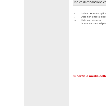
Indice di espansione edi
-
Indicatore non applica
..
Dato non ancora dispo
...
Dato non rilevato
....
La mancanza o esiguità
Superficie media dell