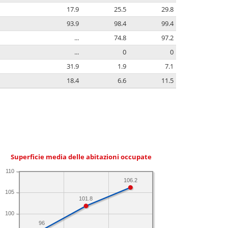
17.9
25.5
29.8
93.9
98.4
99.4
...
74.8
97.2
...
0
0
31.9
1.9
7.1
18.4
6.6
11.5
Superficie media delle abitazioni occupate
110
106.2
105
101.8
100
96