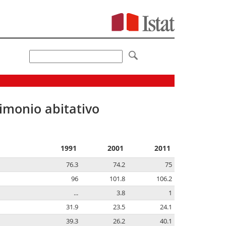
imonio abitativo
1991
2001
2011
76.3
74.2
75
96
101.8
106.2
...
3.8
1
31.9
23.5
24.1
39.3
26.2
40.1