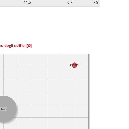
11.5
6.7
7.8
so degli edifici
[Ø]
Pianfei
Italia