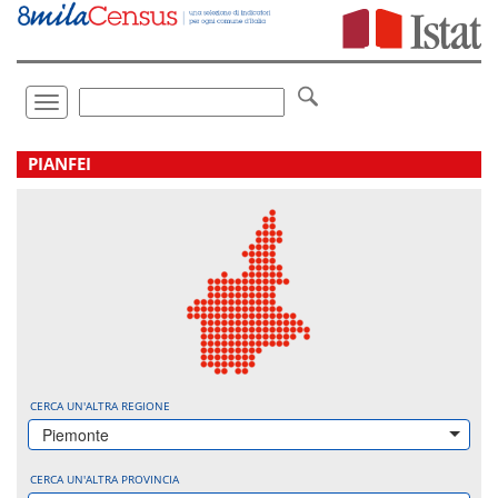
Vai
direttamente
a:
Contenuto
Ricerca
Toggle
navigation
.
PIANFEI
CERCA UN'ALTRA REGIONE
Piemonte
CERCA UN'ALTRA PROVINCIA