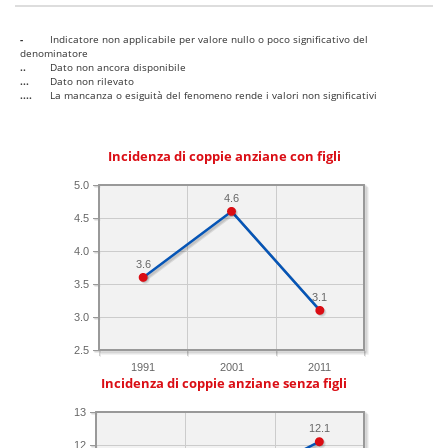
-
Indicatore non applicabile per valore nullo o poco significativo del
denominatore
..
Dato non ancora disponibile
...
Dato non rilevato
....
La mancanza o esiguità del fenomeno rende i valori non significativi
Incidenza di coppie anziane con figli
5.0
4.6
4.5
4.0
3.6
3.5
3.1
3.0
2.5
1991
2001
2011
Incidenza di coppie anziane senza figli
13
12.1
12