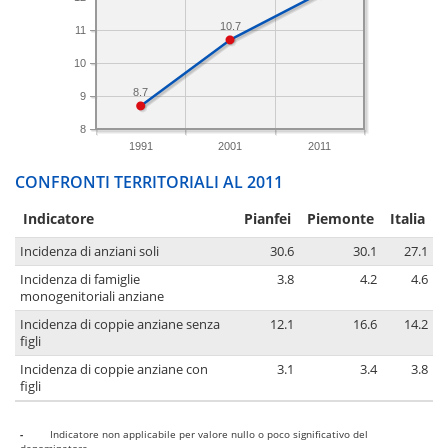
10.7
11
10
8.7
9
8
1991
2001
2011
CONFRONTI TERRITORIALI AL 2011
Indicatore
Pianfei
Piemonte
Italia
Incidenza di anziani soli
30.6
30.1
27.1
Incidenza di famiglie
3.8
4.2
4.6
monogenitoriali anziane
Incidenza di coppie anziane senza
12.1
16.6
14.2
figli
Incidenza di coppie anziane con
3.1
3.4
3.8
figli
-
Indicatore non applicabile per valore nullo o poco significativo del