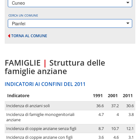
Cuneo
CERCA UN COMUNE
Pianfei
TORNA AL COMUNE
FAMIGLIE
|
Struttura delle
famiglie anziane
INDICATORI AI CONFINI DEL 2011
Indicatore
1991
2001
2011
Incidenza di anziani soli
36.6
37.2
30.6
Incidenza di famiglie monogenitoriali
4.7
4
3.8
anziane
Incidenza di coppie anziane senza figli
8.7
10.7
12.1
Incidenza di coppie anziane con figli
3.6
4.6
3.1