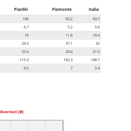
Pianfei
Piemonte
Italia
100
93.2
93.7
6.7
5.2
5.6
10
11.8
10.4
29.3
37.1
32
25.4
20.4
21.5
115.3
182.3
148.7
6.2
7
5.4
divorziati
[Ø]