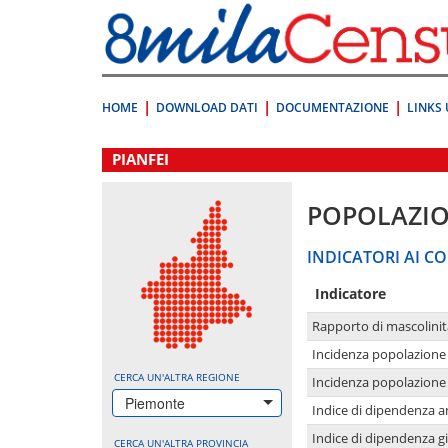
Vai
direttamente
a:
Contenuto
Ricerca
HOME
DOWNLOAD DATI
DOCUMENTAZIONE
LINKS 
.
PIANFEI
POPOLAZI
INDICATORI AI CO
Indicatore
Rapporto di mascolinit
Incidenza popolazione 
CERCA UN'ALTRA REGIONE
Incidenza popolazione 
Piemonte
Indice di dipendenza a
Indice di dipendenza g
CERCA UN'ALTRA PROVINCIA