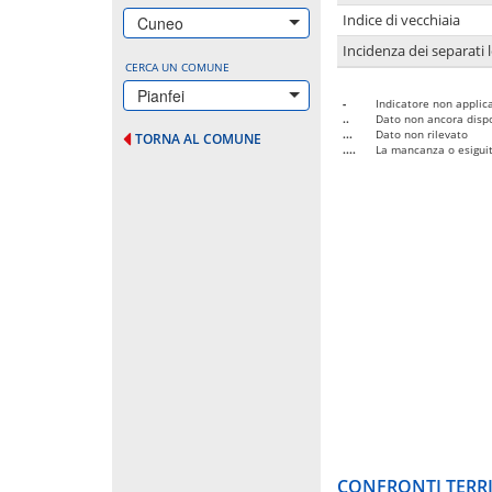
Indice di vecchiaia
Cuneo
Incidenza dei separati 
CERCA UN COMUNE
Pianfei
-
Indicatore non applica
..
Dato non ancora dispo
...
Dato non rilevato
TORNA AL COMUNE
....
La mancanza o esiguità
CONFRONTI TERRI