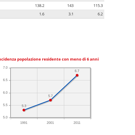
138.2
143
115.3
1.6
3.1
6.2
ncidenza popolazione residente con meno di 6 anni
7.0
6.7
6.5
6.0
5.7
5.5
5.3
5.0
1991
2001
2011