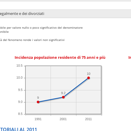
legalmente e dei divorziati
bile per valore nullo o poco significativo del denominatore
nibile
 del fenomeno rende i valori non significativi
Incidenza popolazione residente di 75 anni e più
I
10.5
10
10.0
9.5
9.2
9
9.0
8.5
1991
2001
2011
TORIALI AL 2011