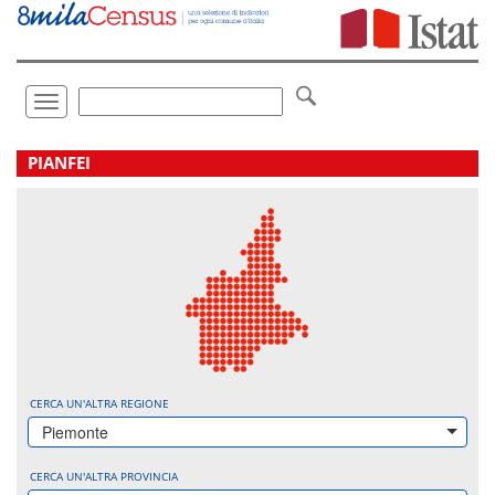
Vai
direttamente
a:
Contenuto
Ricerca
Toggle
navigation
.
PIANFEI
CERCA UN'ALTRA REGIONE
Piemonte
CERCA UN'ALTRA PROVINCIA