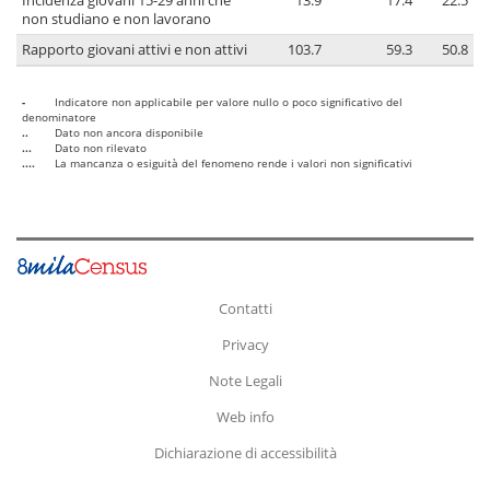
Incidenza giovani 15-29 anni che
13.9
17.4
22.5
non studiano e non lavorano
Rapporto giovani attivi e non attivi
103.7
59.3
50.8
-
Indicatore non applicabile per valore nullo o poco significativo del
denominatore
..
Dato non ancora disponibile
...
Dato non rilevato
....
La mancanza o esiguità del fenomeno rende i valori non significativi
Contatti
Privacy
Note Legali
Web info
Dichiarazione di accessibilità