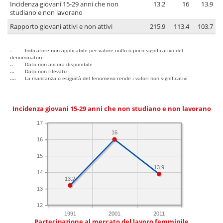
Incidenza giovani 15-29 anni che non
13.2
16
13.9
studiano e non lavorano
Rapporto giovani attivi e non attivi
215.9
113.4
103.7
-
Indicatore non applicabile per valore nullo o poco significativo del
denominatore
..
Dato non ancora disponibile
...
Dato non rilevato
....
La mancanza o esiguità del fenomeno rende i valori non significativi
Incidenza giovani 15-29 anni che non studiano e non lavorano
17
16
16
15
13.9
14
13.2
13
12
1991
2001
2011
Partecipazione al mercato del lavoro femminile