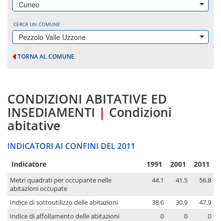
Cuneo
CERCA UN COMUNE
Pezzolo Valle Uzzone
TORNA AL COMUNE
CONDIZIONI ABITATIVE ED
INSEDIAMENTI
|
Condizioni
abitative
INDICATORI AI CONFINI DEL 2011
Indicatore
1991
2001
2011
Metri quadrati per occupante nelle
44.1
41.5
56.8
abitazioni occupate
Indice di sottoutilizzo delle abitazioni
38.6
30.9
47.9
Indice di affollamento delle abitazioni
0
0
0