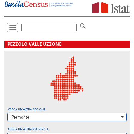
Vai
direttamente
a:
Contenuto
Ricerca
Toggle
navigation
.
PEZZOLO VALLE UZZONE
CERCA UN'ALTRA REGIONE
Piemonte
CERCA UN'ALTRA PROVINCIA