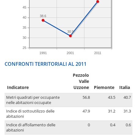
45
38.6
40
35
30.9
30
25
1991
2001
2011
CONFRONTI TERRITORIALI AL 2011
Pezzolo
Valle
Indicatore
Uzzone
Piemonte
Italia
Metri quadrati per occupante
56.8
43.5
40.7
nelle abitazioni occupate
Indice di sottoutilizzo delle
47.9
31.2
31.3
abitazioni
Indice di affollamento delle
0
0.4
0.6
abitazioni