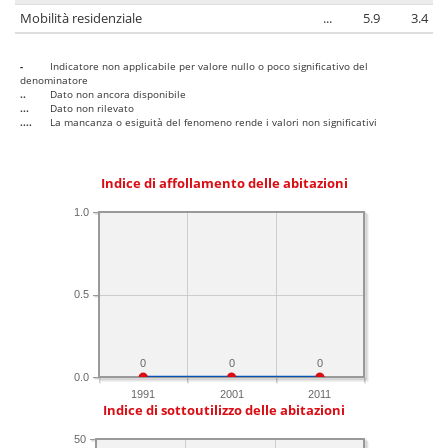
Mobilità residenziale
...
5.9
3.4
-
Indicatore non applicabile per valore nullo o poco significativo del
denominatore
..
Dato non ancora disponibile
...
Dato non rilevato
....
La mancanza o esiguità del fenomeno rende i valori non significativi
Indice di affollamento delle abitazioni
1.0
0.5
0
0
0
0.0
1991
2001
2011
Indice di sottoutilizzo delle abitazioni
50