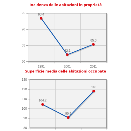
Incidenza delle abitazioni in proprietà
95
93.4
90
85.3
85
82.1
80
1991
2001
2011
Superficie media delle abitazioni occupate
130
118
120
110
104.2
100
90.6
90
80