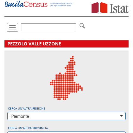
Vai
direttamente
a:
Contenuto
Ricerca
Toggle
navigation
.
PEZZOLO VALLE UZZONE
CERCA UN'ALTRA REGIONE
Piemonte
CERCA UN'ALTRA PROVINCIA