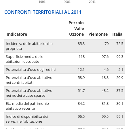
1991
2001
2011
CONFRONTI TERRITORIALI AL 2011
Pezzolo
Valle
Indicatore
Uzzone
Piemonte
Italia
Incidenza delle abitazioni in
85.3
70
72.5
proprietà
Superficie media delle
118
97.6
99.3
abitazioni occupate
Potenzialità d'uso degli edifici
12.1
4.6
5.1
Potenzialità d'uso abitativo
58.9
18.3
20.9
nei centri abitati
Potenzialità d'uso abitativo
51.7
43.2
37.5
nei nuclei e case sparse
Età media del patrimonio
34.2
31.8
30.1
abitativo recente
Indice di disponibilità dei
96.5
99.5
99.1
servizi nell'abitazione