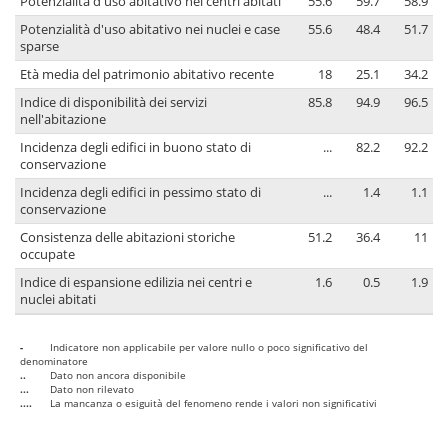
Potenzialità d'uso abitativo nei centri abitati
55.6
59.7
58.9
Potenzialità d'uso abitativo nei nuclei e case
55.6
48.4
51.7
sparse
Età media del patrimonio abitativo recente
18
25.1
34.2
Indice di disponibilità dei servizi
85.8
94.9
96.5
nell'abitazione
Incidenza degli edifici in buono stato di
...
82.2
92.2
conservazione
Incidenza degli edifici in pessimo stato di
...
1.4
1.1
conservazione
Consistenza delle abitazioni storiche
51.2
36.4
11
occupate
Indice di espansione edilizia nei centri e
1.6
0.5
1.9
nuclei abitati
-
Indicatore non applicabile per valore nullo o poco significativo del
denominatore
..
Dato non ancora disponibile
...
Dato non rilevato
....
La mancanza o esiguità del fenomeno rende i valori non significativi