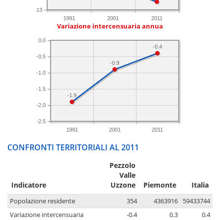
13
1991
2001
2011
Variazione intercensuaria annua
0.0
-0.4
-0.5
-0.9
-1.0
-1.5
-1.9
-2.0
-2.5
1991
2001
2011
CONFRONTI TERRITORIALI AL 2011
Pezzolo
Valle
Indicatore
Uzzone
Piemonte
Italia
Popolazione residente
354
4363916
59433744
Variazione intercensuaria
-0.4
0.3
0.4