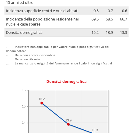
15 anni ed oltre
Incidenza superficie centri e nuclei abitati
0.5
0.7
0.6
Incidenza della popolazione residente nei
69.5
68.6
66.7
nuclei e case sparse
Densità demografica
15.2
13.9
13.3
-
Indicatore non applicabile per valore nullo o poco significativo del
denominatore
..
Dato non ancora disponibile
...
Dato non rilevato
....
La mancanza o esiguità del fenomeno rende i valori non significativi
Densità demografica
16
15.2
15
13.9
14
13.3