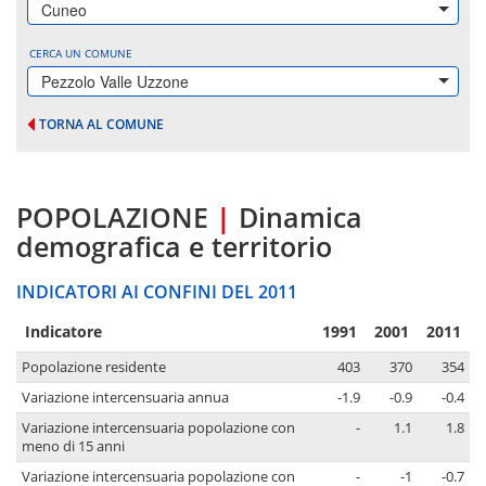
Cuneo
CERCA UN COMUNE
Pezzolo Valle Uzzone
TORNA AL COMUNE
POPOLAZIONE
|
Dinamica
demografica e territorio
INDICATORI AI CONFINI DEL 2011
Indicatore
1991
2001
2011
Popolazione residente
403
370
354
Variazione intercensuaria annua
-1.9
-0.9
-0.4
Variazione intercensuaria popolazione con
-
1.1
1.8
meno di 15 anni
Variazione intercensuaria popolazione con
-
-1
-0.7