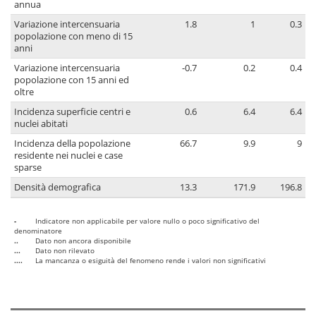
annua
Variazione intercensuaria
1.8
1
0.3
popolazione con meno di 15
anni
Variazione intercensuaria
-0.7
0.2
0.4
popolazione con 15 anni ed
oltre
Incidenza superficie centri e
0.6
6.4
6.4
nuclei abitati
Incidenza della popolazione
66.7
9.9
9
residente nei nuclei e case
sparse
Densità demografica
13.3
171.9
196.8
-
Indicatore non applicabile per valore nullo o poco significativo del
denominatore
..
Dato non ancora disponibile
...
Dato non rilevato
....
La mancanza o esiguità del fenomeno rende i valori non significativi