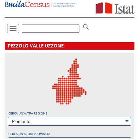
Vai
direttamente
a:
Contenuto
Ricerca
Toggle
navigation
.
PEZZOLO VALLE UZZONE
CERCA UN'ALTRA REGIONE
Piemonte
CERCA UN'ALTRA PROVINCIA