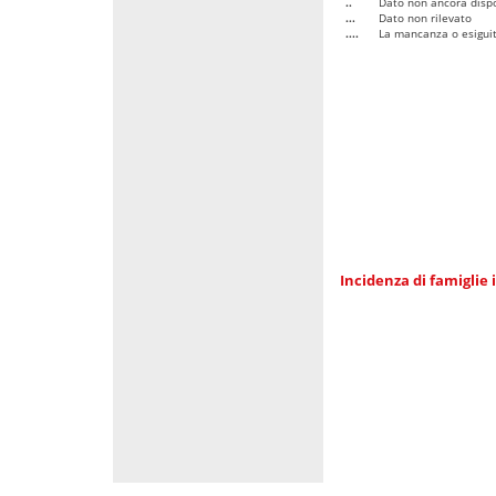
..
Dato non ancora dispo
...
Dato non rilevato
....
La mancanza o esiguità
Incidenza di famiglie 