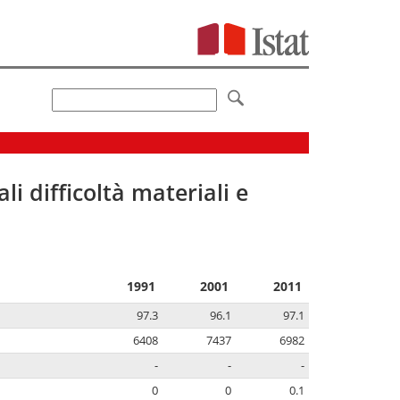
li difficoltà materiali e
1991
2001
2011
97.3
96.1
97.1
6408
7437
6982
-
-
-
0
0
0.1