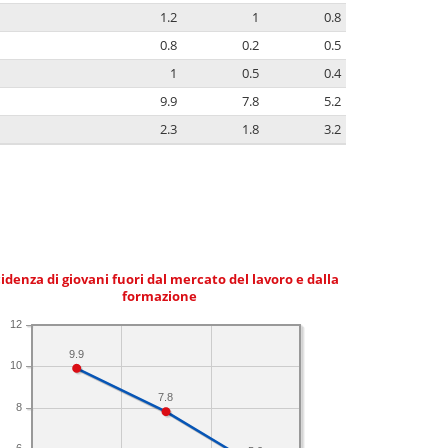
1.2
1
0.8
0.8
0.2
0.5
1
0.5
0.4
9.9
7.8
5.2
2.3
1.8
3.2
idenza di giovani fuori dal mercato del lavoro e dalla
formazione
12
9.9
10
7.8
8
6