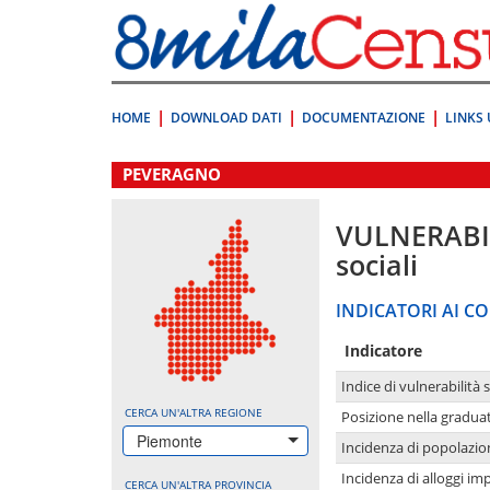
Vai
direttamente
a:
Contenuto
Ricerca
HOME
DOWNLOAD DATI
DOCUMENTAZIONE
LINKS 
.
PEVERAGNO
VULNERABI
sociali
INDICATORI AI CO
Indicatore
Indice di vulnerabilità 
CERCA UN'ALTRA REGIONE
Posizione nella graduat
Piemonte
Incidenza di popolazio
Incidenza di alloggi im
CERCA UN'ALTRA PROVINCIA