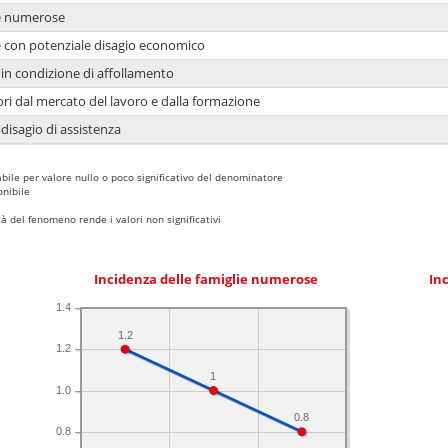
ie numerose
ie con potenziale disagio economico
in condizione di affollamento
ori dal mercato del lavoro e dalla formazione
 disagio di assistenza
bile per valore nullo o poco significativo del denominatore
nibile
 del fenomeno rende i valori non significativi
Incidenza delle famiglie numerose
Inc
1.4
1.2
1.2
1
1.0
0.8
0.8