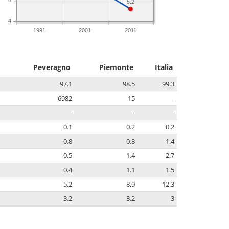
5.2
4
1991
2001
2011
Peveragno
Piemonte
Italia
97.1
98.5
99.3
6982
15
-
-
-
-
0.1
0.2
0.2
0.8
0.8
1.4
0.5
1.4
2.7
0.4
1.1
1.5
5.2
8.9
12.3
3.2
3.2
3