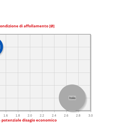
condizione di affollamento
[Ø]
Italia
1.6
1.8
2.0
2.2
2.4
2.6
2.8
3.0
n potenziale disagio economico