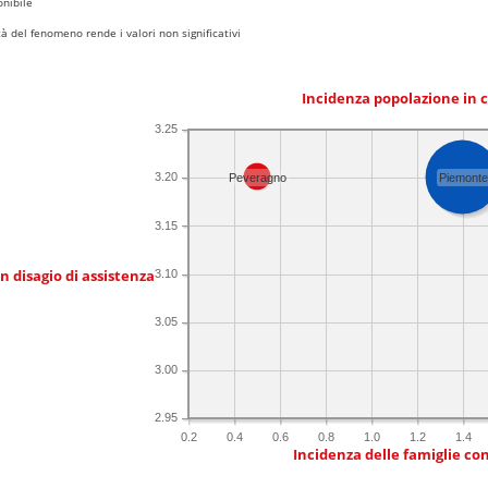
nibile
 del fenomeno rende i valori non significativi
Incidenza popolazione in 
3.25
3.20
Peveragno
Piemonte
3.15
in disagio di assistenza
3.10
3.05
3.00
2.95
0.2
0.4
0.6
0.8
1.0
1.2
1.4
Incidenza delle famiglie co