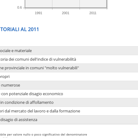
0.6
1991
2001
2011
TORIALI AL 2011
sociale e materiale
oria dei comuni dell'indice di vulnerabilità
ne provinciale in comuni "molto vulnerabili"
propri
ie numerose
ie con potenziale disagio economico
in condizione di affollamento
ori dal mercato del lavoro e dalla formazione
 disagio di assistenza
bile per valore nullo o poco significativo del denominatore