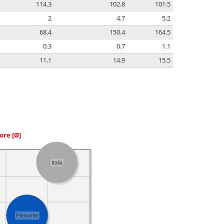
114.3
102.8
101.5
2
4.7
5.2
68.4
150.4
164.5
0.3
0.7
1.1
11.1
14.9
15.5
iore
[Ø]
Italia
Piemonte