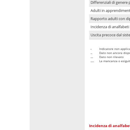
Differenziali di genere 
Adulti in apprendime
Rapporto adulti con di
Incidenza di analfabeti
Uscita precoce dal sist
-
Indicatore non applica
..
Dato non ancora dispo
...
Dato non rilevato
....
La mancanza o esiguità
Incidenza di analfabe