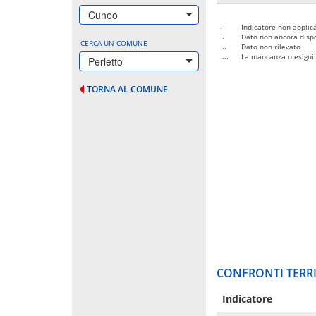
Cuneo
-
Indicatore non applica
..
Dato non ancora dispo
CERCA UN COMUNE
...
Dato non rilevato
....
La mancanza o esiguità
Perletto
TORNA AL COMUNE
CONFRONTI TERRI
Indicatore