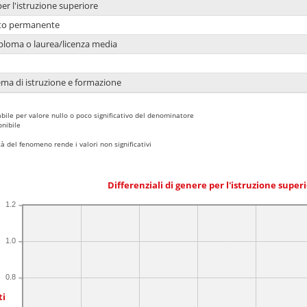
per l'istruzione superiore
nto permanente
ploma o laurea/licenza media
ema di istruzione e formazione
bile per valore nullo o poco significativo del denominatore
nibile
 del fenomeno rende i valori non significativi
Differenziali di genere per l'istruzione super
1.2
1.0
0.8
ti