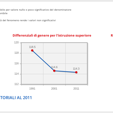
bile per valore nullo o poco significativo del denominatore
nibile
 del fenomeno rende i valori non significativi
Differenziali di genere per l'istruzione superiore
R
120
118.5
118
116
114.6
114.3
114
112
1991
2001
2011
TORIALI AL 2011