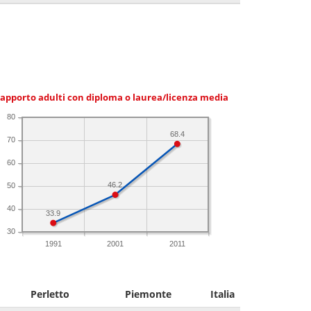
apporto adulti con diploma o laurea/licenza media
80
68.4
70
60
46.2
50
40
33.9
30
1991
2001
2011
Perletto
Piemonte
Italia