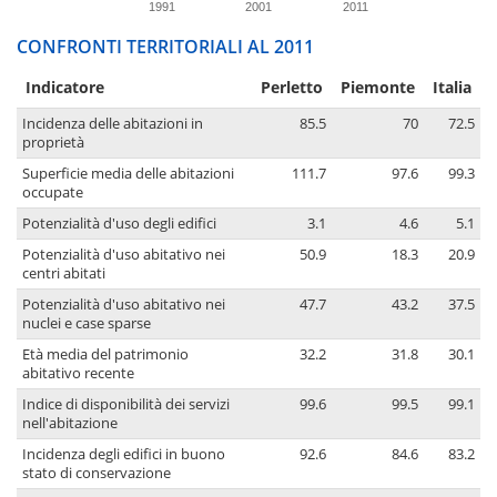
1991
2001
2011
CONFRONTI TERRITORIALI AL 2011
Indicatore
Perletto
Piemonte
Italia
Incidenza delle abitazioni in
85.5
70
72.5
proprietà
Superficie media delle abitazioni
111.7
97.6
99.3
occupate
Potenzialità d'uso degli edifici
3.1
4.6
5.1
Potenzialità d'uso abitativo nei
50.9
18.3
20.9
centri abitati
Potenzialità d'uso abitativo nei
47.7
43.2
37.5
nuclei e case sparse
Età media del patrimonio
32.2
31.8
30.1
abitativo recente
Indice di disponibilità dei servizi
99.6
99.5
99.1
nell'abitazione
Incidenza degli edifici in buono
92.6
84.6
83.2
stato di conservazione