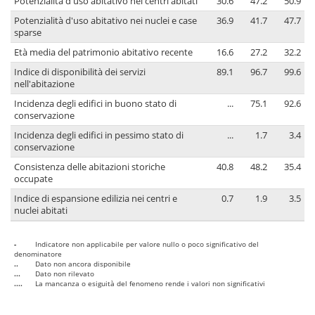
Potenzialità d'uso abitativo nei centri abitati
30.6
47.2
50.9
Potenzialità d'uso abitativo nei nuclei e case
36.9
41.7
47.7
sparse
Età media del patrimonio abitativo recente
16.6
27.2
32.2
Indice di disponibilità dei servizi
89.1
96.7
99.6
nell'abitazione
Incidenza degli edifici in buono stato di
...
75.1
92.6
conservazione
Incidenza degli edifici in pessimo stato di
...
1.7
3.4
conservazione
Consistenza delle abitazioni storiche
40.8
48.2
35.4
occupate
Indice di espansione edilizia nei centri e
0.7
1.9
3.5
nuclei abitati
-
Indicatore non applicabile per valore nullo o poco significativo del
denominatore
..
Dato non ancora disponibile
...
Dato non rilevato
....
La mancanza o esiguità del fenomeno rende i valori non significativi