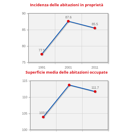
Incidenza delle abitazioni in proprietà
90
87.6
85.5
85
80
77.5
75
1991
2001
2011
Superficie media delle abitazioni occupate
115
111.7
110
103.9
105
100