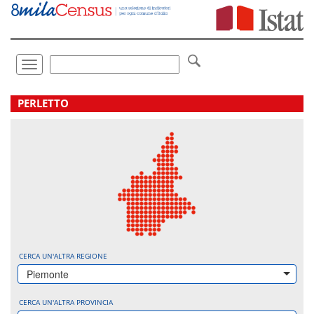
Vai
direttamente
a:
Contenuto
Ricerca
Toggle
navigation
.
PERLETTO
CERCA UN'ALTRA REGIONE
Piemonte
CERCA UN'ALTRA PROVINCIA