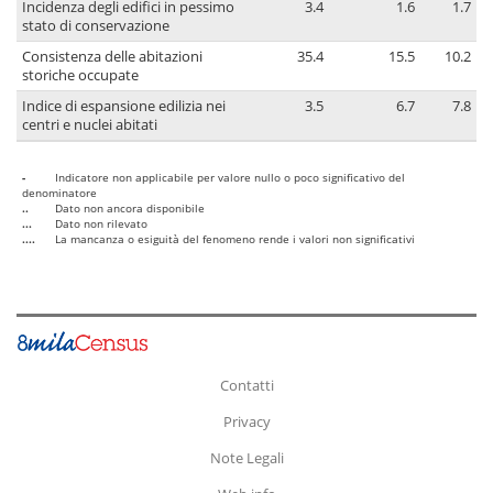
Incidenza degli edifici in pessimo
3.4
1.6
1.7
stato di conservazione
Consistenza delle abitazioni
35.4
15.5
10.2
storiche occupate
Indice di espansione edilizia nei
3.5
6.7
7.8
centri e nuclei abitati
-
Indicatore non applicabile per valore nullo o poco significativo del
denominatore
..
Dato non ancora disponibile
...
Dato non rilevato
....
La mancanza o esiguità del fenomeno rende i valori non significativi
Contatti
Privacy
Note Legali