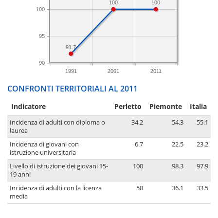
100
100
100
95
91.7
90
1991
2001
2011
CONFRONTI TERRITORIALI AL 2011
Indicatore
Perletto
Piemonte
Italia
Incidenza di adulti con diploma o
34.2
54.3
55.1
laurea
Incidenza di giovani con
6.7
22.5
23.2
istruzione universitaria
Livello di istruzione dei giovani 15-
100
98.3
97.9
19 anni
Incidenza di adulti con la licenza
50
36.1
33.5
media