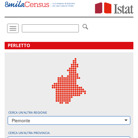
Vai
direttamente
a:
Contenuto
Ricerca
Toggle
navigation
.
PERLETTO
CERCA UN'ALTRA REGIONE
Piemonte
CERCA UN'ALTRA PROVINCIA