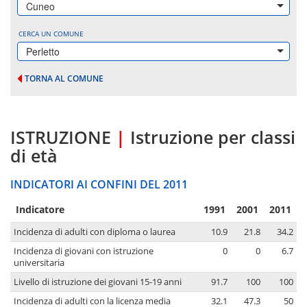
Cuneo
CERCA UN COMUNE
Perletto
TORNA AL COMUNE
ISTRUZIONE
|
Istruzione per classi
di età
INDICATORI AI CONFINI DEL 2011
Indicatore
1991
2001
2011
Incidenza di adulti con diploma o laurea
10.9
21.8
34.2
Incidenza di giovani con istruzione
0
0
6.7
universitaria
Livello di istruzione dei giovani 15-19 anni
91.7
100
100
Incidenza di adulti con la licenza media
32.1
47.3
50