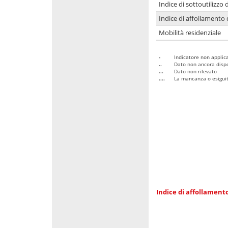
Indice di sottoutilizzo 
Indice di affollamento 
Mobilità residenziale
-
Indicatore non applica
..
Dato non ancora dispo
...
Dato non rilevato
....
La mancanza o esiguità
Indice di affollamento