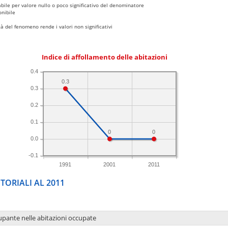
bile per valore nullo o poco significativo del denominatore
nibile
 del fenomeno rende i valori non significativi
Indice di affollamento delle abitazioni
0.4
0.3
0.3
0.2
0.1
0
0
0.0
-0.1
1991
2001
2011
TORIALI AL 2011
upante nelle abitazioni occupate