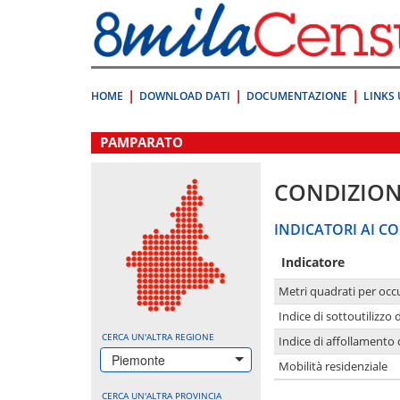
Vai
direttamente
a:
Contenuto
Ricerca
HOME
DOWNLOAD DATI
DOCUMENTAZIONE
LINKS 
.
PAMPARATO
CONDIZION
INDICATORI AI CO
Indicatore
Metri quadrati per occ
Indice di sottoutilizzo 
CERCA UN'ALTRA REGIONE
Indice di affollamento 
Piemonte
Mobilità residenziale
CERCA UN'ALTRA PROVINCIA