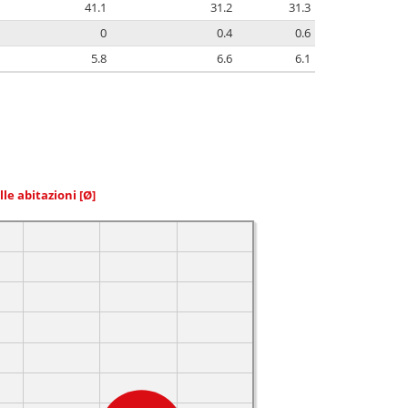
41.1
31.2
31.3
0
0.4
0.6
5.8
6.6
6.1
elle abitazioni
[Ø]