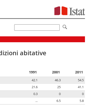
izioni abitative
1991
2001
2011
42.1
46.3
54.5
21.6
25
41.1
0.3
0
0
...
6.5
5.8