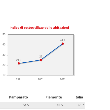
Indice di sottoutilizzo delle abitazioni
50
41.1
40
30
25
21.6
20
10
1991
2001
2011
Pamparato
Piemonte
Italia
54.5
43.5
40.7