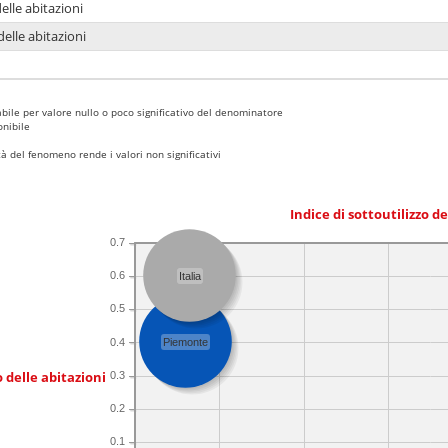
delle abitazioni
delle abitazioni
bile per valore nullo o poco significativo del denominatore
nibile
 del fenomeno rende i valori non significativi
Indice di sottoutilizzo d
0.7
0.6
Italia
0.5
0.4
Piemonte
 delle abitazioni
0.3
0.2
0.1