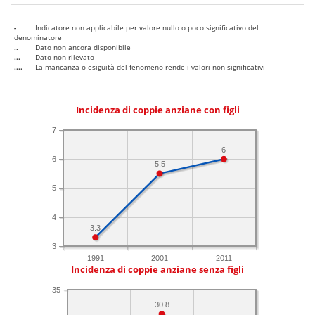
-
Indicatore non applicabile per valore nullo o poco significativo del
denominatore
..
Dato non ancora disponibile
...
Dato non rilevato
....
La mancanza o esiguità del fenomeno rende i valori non significativi
Incidenza di coppie anziane con figli
7
6
6
5.5
5
4
3.3
3
1991
2001
2011
Incidenza di coppie anziane senza figli
35
30.8