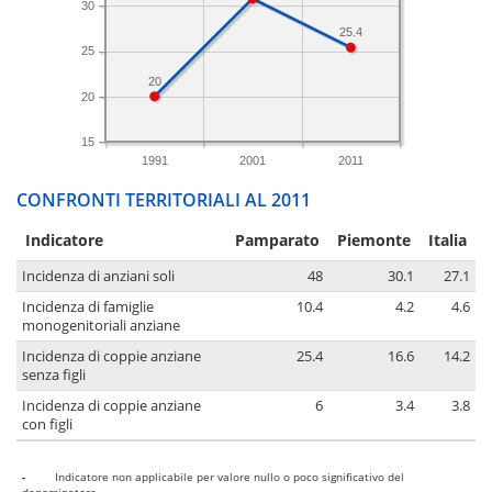
30
25.4
25
20
20
15
1991
2001
2011
CONFRONTI TERRITORIALI AL 2011
Indicatore
Pamparato
Piemonte
Italia
Incidenza di anziani soli
48
30.1
27.1
Incidenza di famiglie
10.4
4.2
4.6
monogenitoriali anziane
Incidenza di coppie anziane
25.4
16.6
14.2
senza figli
Incidenza di coppie anziane
6
3.4
3.8
con figli
-
Indicatore non applicabile per valore nullo o poco significativo del