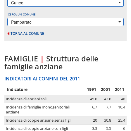
Cuneo
CERCA UN COMUNE
Pamparato
TORNA AL COMUNE
FAMIGLIE
|
Struttura delle
famiglie anziane
INDICATORI AI CONFINI DEL 2011
Indicatore
1991
2001
2011
Incidenza di anziani soli
45.6
43.6
48
Incidenza di famiglie monogenitoriali
6.7
7.7
10.4
anziane
Incidenza di coppie anziane senza figli
20
30.8
25.4
Incidenza di coppie anziane con figli
3.3
5.5
6