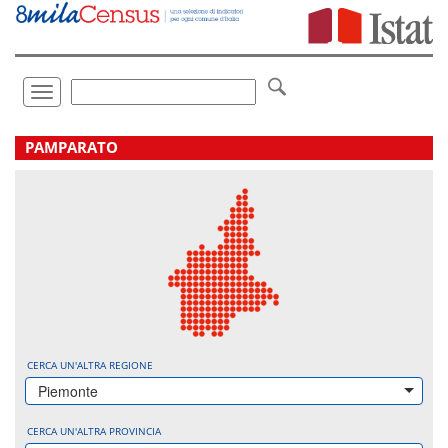
Vai
direttamente
a:
Contenuto
Ricerca
Toggle
navigation
.
PAMPARATO
CERCA UN'ALTRA REGIONE
Piemonte
CERCA UN'ALTRA PROVINCIA