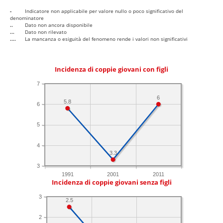
-
Indicatore non applicabile per valore nullo o poco significativo del
denominatore
..
Dato non ancora disponibile
...
Dato non rilevato
....
La mancanza o esiguità del fenomeno rende i valori non significativi
Incidenza di coppie giovani con figli
7
6
5.8
6
5
4
3.3
3
1991
2001
2011
Incidenza di coppie giovani senza figli
3
2.5
2