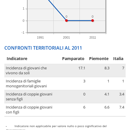
1
0
0
0
-1
1991
2001
2011
CONFRONTI TERRITORIALI AL 2011
Indicatore
Pamparato
Piemonte
Italia
Incidenza di giovani che
17.1
8.3
7
vivono da soli
Incidenza di famiglie
3
1
1
monogenitoriali giovani
Incidenza di coppie giovani
0
4.1
3.4
senza figli
Incidenza di coppie giovani
6
6.6
7.4
con figli
-
Indicatore non applicabile per valore nullo o poco significativo del