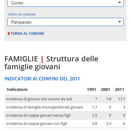
Cuneo
CERCA UN COMUNE
Pamparato
TORNA AL COMUNE
FAMIGLIE
|
Struttura delle
famiglie giovani
INDICATORI AI CONFINI DEL 2011
Indicatore
1991
2001
2011
Incidenza di giovani che vivono da soli
7
7.8
17.1
Incidenza di famiglie monogenitoriali giovani
1.7
0
3
Incidenza di coppie giovani senza figli
2.5
0
0
Incidenza di coppie giovani con figli
5.8
3.3
6