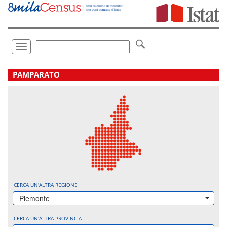
Vai
direttamente
a:
Contenuto
Ricerca
Toggle
navigation
.
PAMPARATO
CERCA UN'ALTRA REGIONE
Piemonte
CERCA UN'ALTRA PROVINCIA