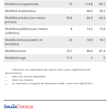
Mobilità occupazionale
75
114.8
85.7
Mobilità studentesca
-
44.3
35.2
Mobilità privata (uso mezzo
59.8
64.3
64.3
privato)
Mobilità pubblica (uso mezzo
8
14.2
13.4
collettivo)
Mobilità lenta (a piedi o in
23
18.9
19.1
bicicletta)
Mobilità breve
74.7
80.4
81.4
Mobilità lunga
11.5
5
5
-
Indicatore non applicabile per valore nullo o poco significativo del
denominatore
..
Dato non ancora disponibile
...
Dato non rilevato
....
La mancanza o esiguità del fenomeno rende i valori non significativi