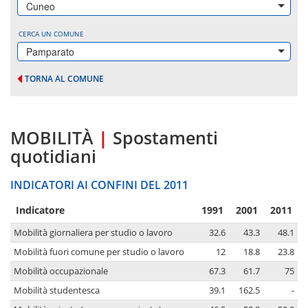
Cuneo
CERCA UN COMUNE
Pamparato
TORNA AL COMUNE
MOBILITÀ
|
Spostamenti
quotidiani
INDICATORI AI CONFINI DEL 2011
Indicatore
1991
2001
2011
Mobilità giornaliera per studio o lavoro
32.6
43.3
48.1
Mobilità fuori comune per studio o lavoro
12
18.8
23.8
Mobilità occupazionale
67.3
61.7
75
Mobilità studentesca
39.1
162.5
-