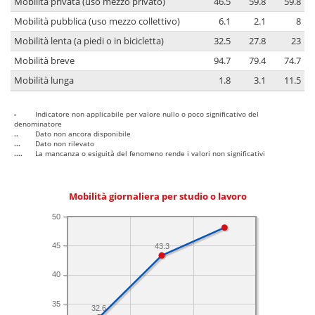
Mobilità privata (uso mezzo privato)
46.5
59.8
59.8
Mobilità pubblica (uso mezzo collettivo)
6.1
2.1
8
Mobilità lenta (a piedi o in bicicletta)
32.5
27.8
23
Mobilità breve
94.7
79.4
74.7
Mobilità lunga
1.8
3.1
11.5
-
Indicatore non applicabile per valore nullo o poco significativo del
denominatore
..
Dato non ancora disponibile
...
Dato non rilevato
....
La mancanza o esiguità del fenomeno rende i valori non significativi
Mobilità giornaliera per studio o lavoro
50
45
43.3
40
35
32.6