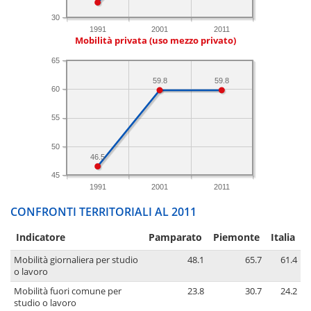
30
1991
2001
2011
Mobilità privata (uso mezzo privato)
65
59.8
59.8
60
55
50
46.5
45
1991
2001
2011
CONFRONTI TERRITORIALI AL 2011
Indicatore
Pamparato
Piemonte
Italia
Mobilità giornaliera per studio
48.1
65.7
61.4
o lavoro
Mobilità fuori comune per
23.8
30.7
24.2
studio o lavoro