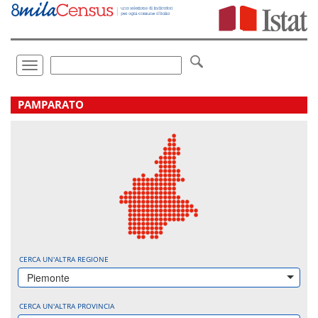
Vai
direttamente
a:
Contenuto
Ricerca
Toggle
navigation
.
PAMPARATO
CERCA UN'ALTRA REGIONE
Piemonte
CERCA UN'ALTRA PROVINCIA