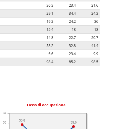
36.3
23.4
21.6
29.1
34.4
24.3
19.2
24.2
36
15.4
18
18
14.8
22.7
20.7
58.2
32.8
41.4
6.6
23.4
9.9
98.4
85.2
98.5
Tasso di occupazione
37
35.8
35.6
36