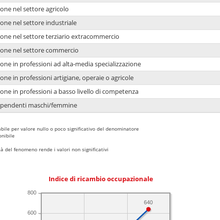
one nel settore agricolo
one nel settore industriale
ione nel settore terziario extracommercio
ione nel settore commercio
one in professioni ad alta-media specializzazione
one in professioni artigiane, operaie o agricole
one in professioni a basso livello di competenza
dipendenti maschi/femmine
bile per valore nullo o poco significativo del denominatore
nibile
 del fenomeno rende i valori non significativi
Indice di ricambio occupazionale
800
640
600