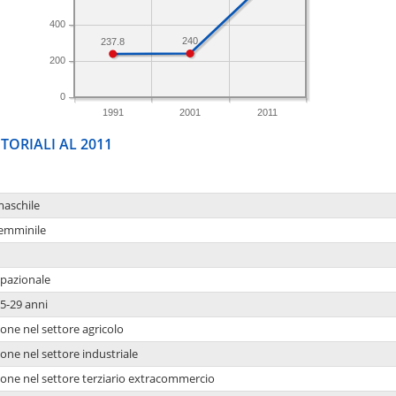
400
240
237.8
200
0
1991
2001
2011
TORIALI AL 2011
maschile
femminile
upazionale
5-29 anni
one nel settore agricolo
one nel settore industriale
ione nel settore terziario extracommercio