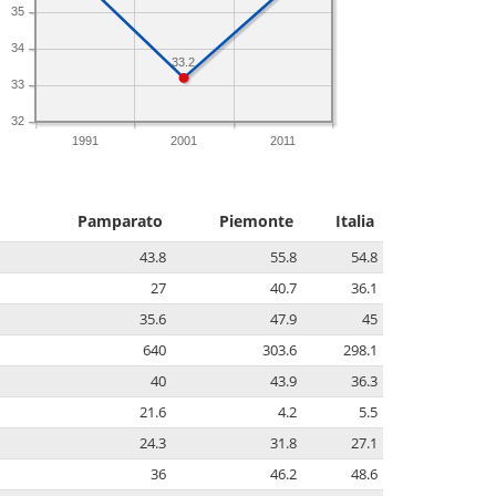
35
34
33.2
33
32
1991
2001
2011
Pamparato
Piemonte
Italia
43.8
55.8
54.8
27
40.7
36.1
35.6
47.9
45
640
303.6
298.1
40
43.9
36.3
21.6
4.2
5.5
24.3
31.8
27.1
36
46.2
48.6