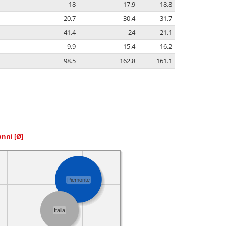
18
17.9
18.8
20.7
30.4
31.7
41.4
24
21.1
9.9
15.4
16.2
98.5
162.8
161.1
 anni
[Ø]
Piemonte
Italia