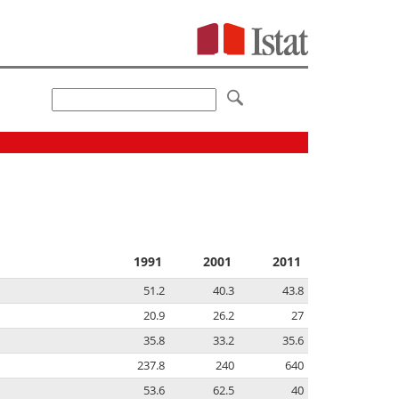
1991
2001
2011
51.2
40.3
43.8
20.9
26.2
27
35.8
33.2
35.6
237.8
240
640
53.6
62.5
40