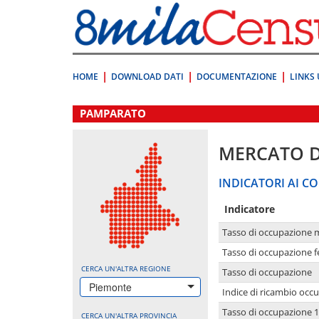
Vai
direttamente
a:
Contenuto
Ricerca
HOME
DOWNLOAD DATI
DOCUMENTAZIONE
LINKS 
.
PAMPARATO
MERCATO 
INDICATORI AI CO
Indicatore
Tasso di occupazione 
Tasso di occupazione 
CERCA UN'ALTRA REGIONE
Tasso di occupazione
Piemonte
Indice di ricambio occ
Tasso di occupazione 1
CERCA UN'ALTRA PROVINCIA