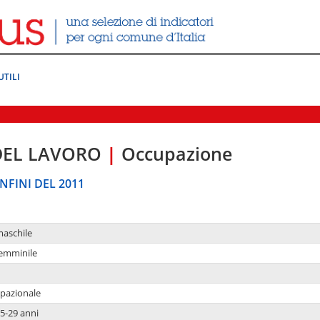
UTILI
DEL LAVORO
|
Occupazione
NFINI DEL 2011
maschile
femminile
upazionale
5-29 anni