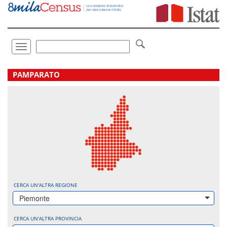
Vai
direttamente
a:
Contenuto
Ricerca
Toggle
navigation
.
PAMPARATO
CERCA UN'ALTRA REGIONE
Piemonte
CERCA UN'ALTRA PROVINCIA