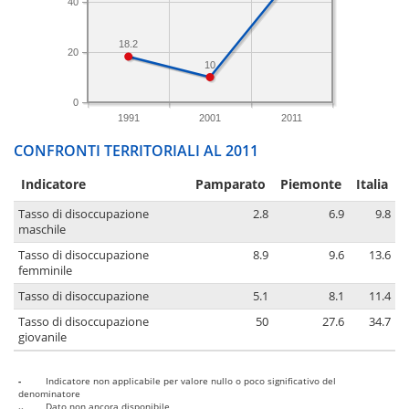
40
18.2
20
10
0
1991
2001
2011
CONFRONTI TERRITORIALI AL 2011
Indicatore
Pamparato
Piemonte
Italia
Tasso di disoccupazione
2.8
6.9
9.8
maschile
Tasso di disoccupazione
8.9
9.6
13.6
femminile
Tasso di disoccupazione
5.1
8.1
11.4
Tasso di disoccupazione
50
27.6
34.7
giovanile
-
Indicatore non applicabile per valore nullo o poco significativo del
denominatore
..
Dato non ancora disponibile