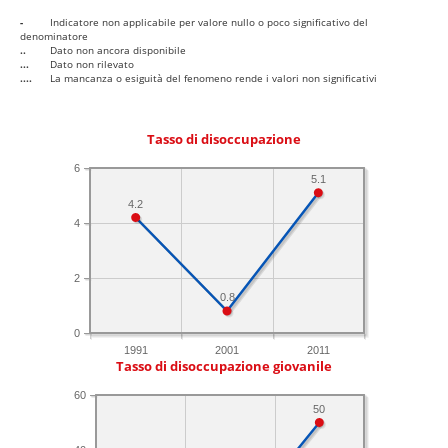
-
Indicatore non applicabile per valore nullo o poco significativo del
denominatore
..
Dato non ancora disponibile
...
Dato non rilevato
....
La mancanza o esiguità del fenomeno rende i valori non significativi
Tasso di disoccupazione
6
5.1
4.2
4
2
0.8
0
1991
2001
2011
Tasso di disoccupazione giovanile
60
50