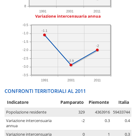
8
1991
2001
2011
Variazione intercensuaria annua
-0.5
-1.1
-1.0
-1.5
-2
-2.0
-2.5
-2.9
-3.0
-3.5
1991
2001
2011
CONFRONTI TERRITORIALI AL 2011
Indicatore
Pamparato
Piemonte
Italia
Popolazione residente
329
4363916
59433744
Variazione intercensuaria
-2
0.3
0.4
annua
Variazione intercensuaria
0
1
0.3