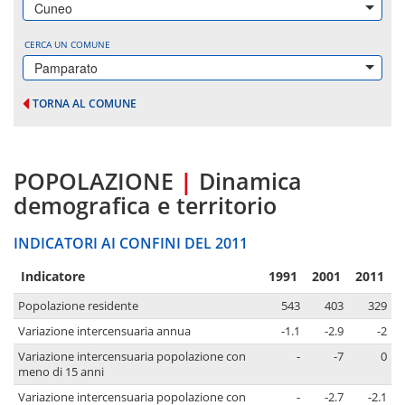
Cuneo
CERCA UN COMUNE
Pamparato
TORNA AL COMUNE
POPOLAZIONE
|
Dinamica
demografica e territorio
INDICATORI AI CONFINI DEL 2011
Indicatore
1991
2001
2011
Popolazione residente
543
403
329
Variazione intercensuaria annua
-1.1
-2.9
-2
Variazione intercensuaria popolazione con
-
-7
0
meno di 15 anni
Variazione intercensuaria popolazione con
-
-2.7
-2.1