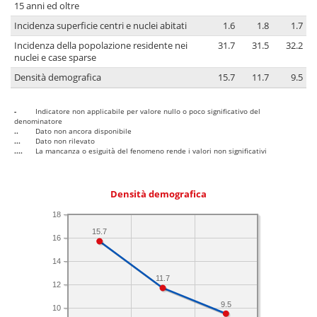
15 anni ed oltre
Incidenza superficie centri e nuclei abitati
1.6
1.8
1.7
Incidenza della popolazione residente nei
31.7
31.5
32.2
nuclei e case sparse
Densità demografica
15.7
11.7
9.5
-
Indicatore non applicabile per valore nullo o poco significativo del
denominatore
..
Dato non ancora disponibile
...
Dato non rilevato
....
La mancanza o esiguità del fenomeno rende i valori non significativi
Densità demografica
18
15.7
16
14
11.7
12
9.5
10