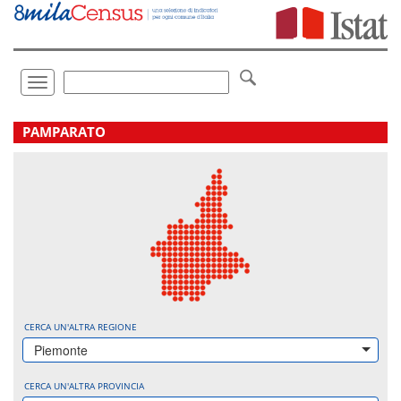
Vai
direttamente
a:
Contenuto
Ricerca
Toggle
navigation
.
PAMPARATO
CERCA UN'ALTRA REGIONE
Piemonte
CERCA UN'ALTRA PROVINCIA