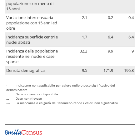
popolazione con meno di
15 anni
Variazione intercensuaria
-2.1
0.2
0.4
popolazione con 15 anni ed
oltre
Incidenza superficie centri e
1.7
6.4
6.4
nuclei abitati
Incidenza della popolazione
32.2
9.9
9
residente nei nuclei e case
sparse
Densità demografica
9.5
171.9
196.8
-
Indicatore non applicabile per valore nullo o poco significativo del
denominatore
..
Dato non ancora disponibile
...
Dato non rilevato
....
La mancanza o esiguità del fenomeno rende i valori non significativi