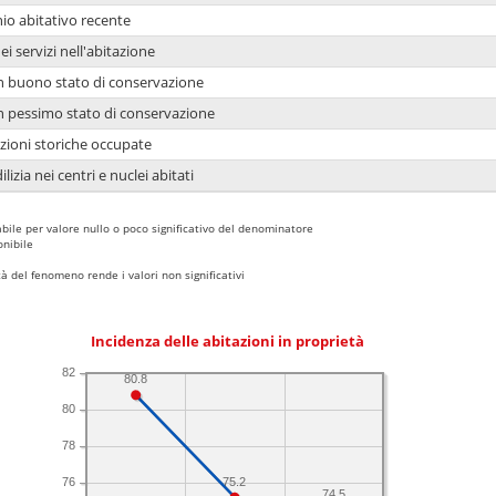
io abitativo recente
ei servizi nell'abitazione
 in buono stato di conservazione
 in pessimo stato di conservazione
azioni storiche occupate
lizia nei centri e nuclei abitati
bile per valore nullo o poco significativo del denominatore
nibile
 del fenomeno rende i valori non significativi
Incidenza delle abitazioni in proprietà
82
80.8
80
78
75.2
76
74.5