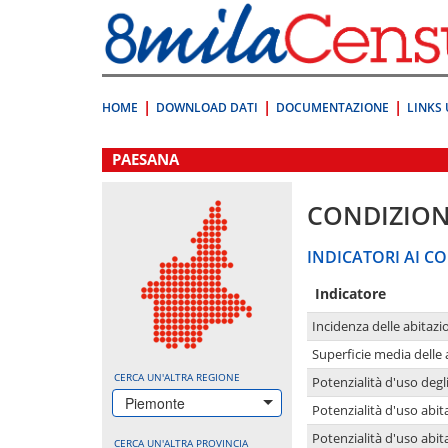
Vai
direttamente
a:
Contenuto
Ricerca
HOME
DOWNLOAD DATI
DOCUMENTAZIONE
LINKS 
.
PAESANA
CONDIZION
INDICATORI AI CO
Indicatore
Incidenza delle abitazi
Superficie media delle
CERCA UN'ALTRA REGIONE
Potenzialità d'uso degli
Piemonte
Potenzialità d'uso abita
Potenzialità d'uso abit
CERCA UN'ALTRA PROVINCIA