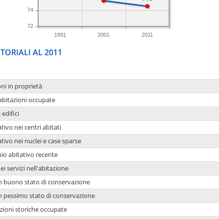
74
72
1991
2001
2011
TORIALI AL 2011
oni in proprietà
 abitazioni occupate
 edifici
tivo nei centri abitati
ativo nei nuclei e case sparse
io abitativo recente
ei servizi nell'abitazione
 in buono stato di conservazione
 in pessimo stato di conservazione
azioni storiche occupate