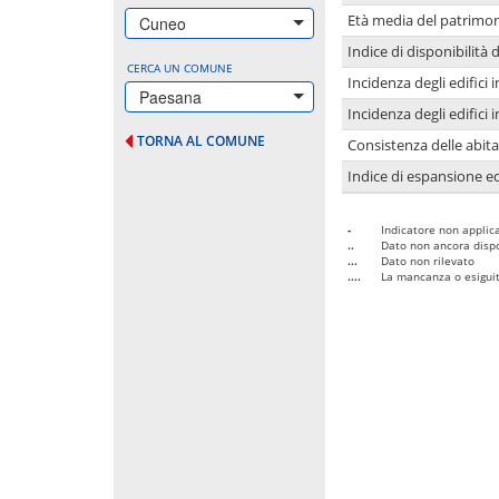
Età media del patrimon
Cuneo
Indice di disponibilità d
CERCA UN COMUNE
Incidenza degli edifici
Paesana
Incidenza degli edifici
TORNA AL COMUNE
Consistenza delle abit
Indice di espansione edi
-
Indicatore non applica
..
Dato non ancora dispo
...
Dato non rilevato
....
La mancanza o esiguità