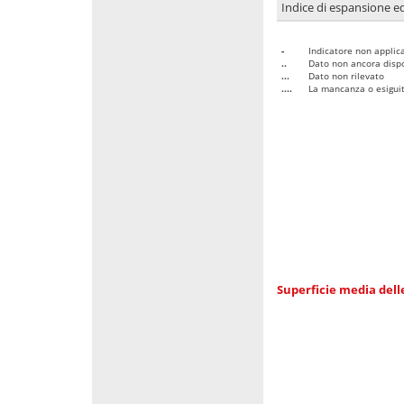
Indice di espansione edi
-
Indicatore non applica
..
Dato non ancora dispo
...
Dato non rilevato
....
La mancanza o esiguità
Superficie media dell