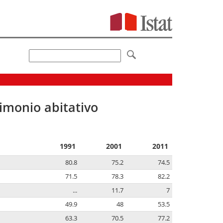
imonio abitativo
1991
2001
2011
80.8
75.2
74.5
71.5
78.3
82.2
...
11.7
7
49.9
48
53.5
63.3
70.5
77.2