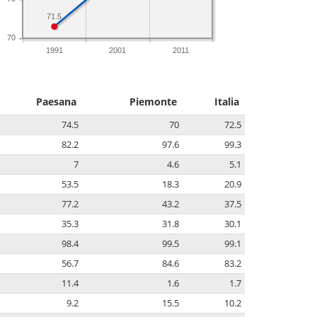
71.5
70
1991
2001
2011
Paesana
Piemonte
Italia
74.5
70
72.5
82.2
97.6
99.3
7
4.6
5.1
53.5
18.3
20.9
77.2
43.2
37.5
35.3
31.8
30.1
98.4
99.5
99.1
56.7
84.6
83.2
11.4
1.6
1.7
9.2
15.5
10.2