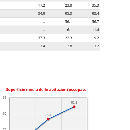
17.2
23.8
35.3
84.9
95.8
98.4
...
56.1
56.7
...
6.1
11.4
37.3
22.3
9.2
3.4
2.8
3.2
Superficie media delle abitazioni occupate
85
82.2
80
78.3
75