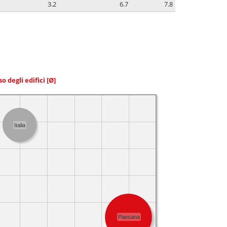
3.2
6.7
7.8
so degli edifici
[Ø]
Italia
Paesana