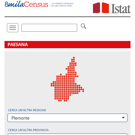
Vai
direttamente
a:
Contenuto
Ricerca
Toggle
navigation
.
PAESANA
CERCA UN'ALTRA REGIONE
Piemonte
CERCA UN'ALTRA PROVINCIA