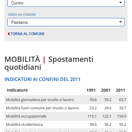
Cuneo
CERCA UN COMUNE
Paesana
TORNA AL COMUNE
MOBILITÀ
|
Spostamenti
quotidiani
INDICATORI AI CONFINI DEL 2011
Indicatore
1991
2001
2011
Mobilità giornaliera per studio o lavoro
50.6
59.2
63.7
Mobilità fuori comune per studio o lavoro
23.2
29.6
33.7
Mobilità occupazionale
115.1
123.1
150.9
Mobilità studentesca
39.6
56.2
50.2