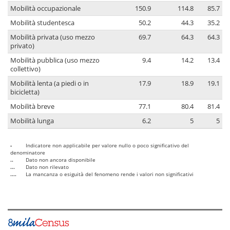
Mobilità occupazionale
150.9
114.8
85.7
Mobilità studentesca
50.2
44.3
35.2
Mobilità privata (uso mezzo
69.7
64.3
64.3
privato)
Mobilità pubblica (uso mezzo
9.4
14.2
13.4
collettivo)
Mobilità lenta (a piedi o in
17.9
18.9
19.1
bicicletta)
Mobilità breve
77.1
80.4
81.4
Mobilità lunga
6.2
5
5
-
Indicatore non applicabile per valore nullo o poco significativo del
denominatore
..
Dato non ancora disponibile
...
Dato non rilevato
....
La mancanza o esiguità del fenomeno rende i valori non significativi