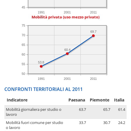
45
1991
2001
2011
Mobilità privata (uso mezzo privato)
75
69.7
70
65
60.4
60
53.8
55
50
1991
2001
2011
CONFRONTI TERRITORIALI AL 2011
Indicatore
Paesana
Piemonte
Italia
Mobilità giornaliera per studio o
63.7
65.7
61.4
lavoro
Mobilità fuori comune per studio
33.7
30.7
24.2
o lavoro