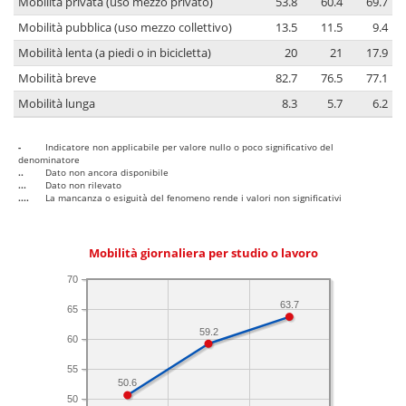
Mobilità privata (uso mezzo privato)
53.8
60.4
69.7
Mobilità pubblica (uso mezzo collettivo)
13.5
11.5
9.4
Mobilità lenta (a piedi o in bicicletta)
20
21
17.9
Mobilità breve
82.7
76.5
77.1
Mobilità lunga
8.3
5.7
6.2
-
Indicatore non applicabile per valore nullo o poco significativo del
denominatore
..
Dato non ancora disponibile
...
Dato non rilevato
....
La mancanza o esiguità del fenomeno rende i valori non significativi
Mobilità giornaliera per studio o lavoro
70
63.7
65
59.2
60
55
50.6
50