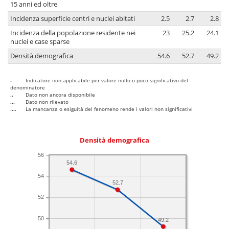
15 anni ed oltre
Incidenza superficie centri e nuclei abitati
2.5
2.7
2.8
Incidenza della popolazione residente nei
23
25.2
24.1
nuclei e case sparse
Densità demografica
54.6
52.7
49.2
-
Indicatore non applicabile per valore nullo o poco significativo del
denominatore
..
Dato non ancora disponibile
...
Dato non rilevato
....
La mancanza o esiguità del fenomeno rende i valori non significativi
Densità demografica
56
54.6
54
52.7
52
50
49.2