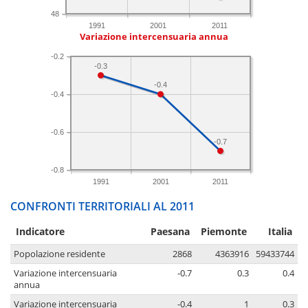
48
1991
2001
2011
Variazione intercensuaria annua
-0.2
-0.3
-0.4
-0.4
-0.6
-0.7
-0.8
1991
2001
2011
CONFRONTI TERRITORIALI AL 2011
Indicatore
Paesana
Piemonte
Italia
Popolazione residente
2868
4363916
59433744
Variazione intercensuaria
-0.7
0.3
0.4
annua
Variazione intercensuaria
-0.4
1
0.3