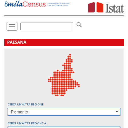
Vai
direttamente
a:
Contenuto
Ricerca
Toggle
navigation
.
PAESANA
CERCA UN'ALTRA REGIONE
Piemonte
CERCA UN'ALTRA PROVINCIA