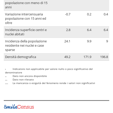
popolazione con meno di 15
anni
Variazione intercensuaria
-0.7
0.2
0.4
popolazione con 15 anni ed
oltre
Incidenza superficie centri e
2.8
6.4
6.4
nuclei abitati
Incidenza della popolazione
24.1
9.9
9
residente nei nuclei e case
sparse
Densità demografica
49.2
171.9
196.8
-
Indicatore non applicabile per valore nullo o poco significativo del
denominatore
..
Dato non ancora disponibile
...
Dato non rilevato
....
La mancanza o esiguità del fenomeno rende i valori non significativi