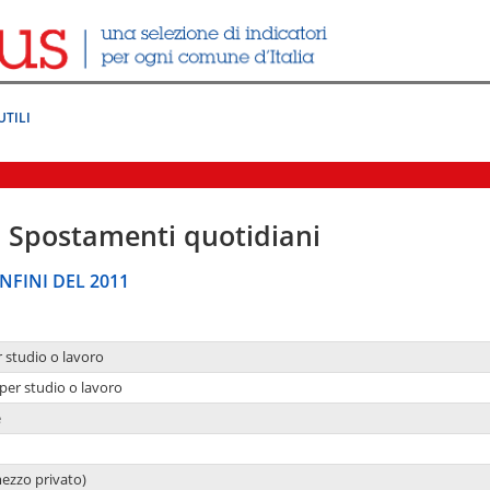
UTILI
|
Spostamenti quotidiani
NFINI DEL 2011
r studio o lavoro
per studio o lavoro
e
mezzo privato)