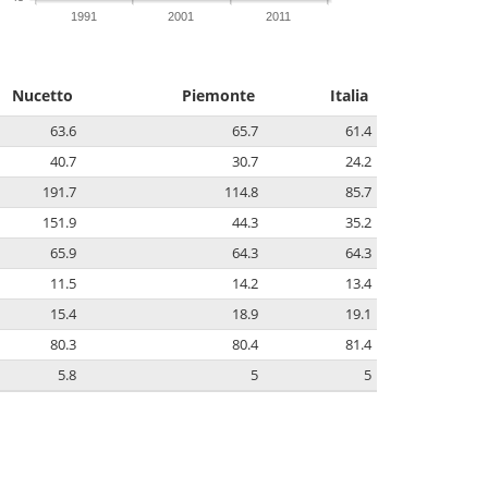
1991
2001
2011
Nucetto
Piemonte
Italia
63.6
65.7
61.4
40.7
30.7
24.2
191.7
114.8
85.7
151.9
44.3
35.2
65.9
64.3
64.3
11.5
14.2
13.4
15.4
18.9
19.1
80.3
80.4
81.4
5.8
5
5