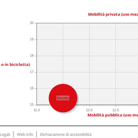
Mobilità privata (uso me
20
19
18
 o in bicicletta)
17
16
Nucetto
15
11.0
11.5
12.0
12.5
Mobilità pubblica (uso me
Legali
Web info
Dichiarazione di accessibilità