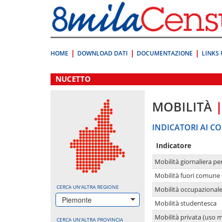
Vai
direttamente
a:
Contenuto
Ricerca
HOME
DOWNLOAD DATI
DOCUMENTAZIONE
LINKS 
.
NUCETTO
MOBILITÀ
INDICATORI AI CO
Indicatore
Mobilità giornaliera pe
Mobilità fuori comune 
CERCA UN'ALTRA REGIONE
Mobilità occupazional
Piemonte
Mobilità studentesca
Mobilità privata (uso 
CERCA UN'ALTRA PROVINCIA