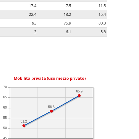
17.4
7.5
11.5
22.4
13.2
15.4
93
75.9
80.3
3
6.1
5.8
Mobilità privata (uso mezzo privato)
70
65.9
65
58.3
60
55
51.2
50
45