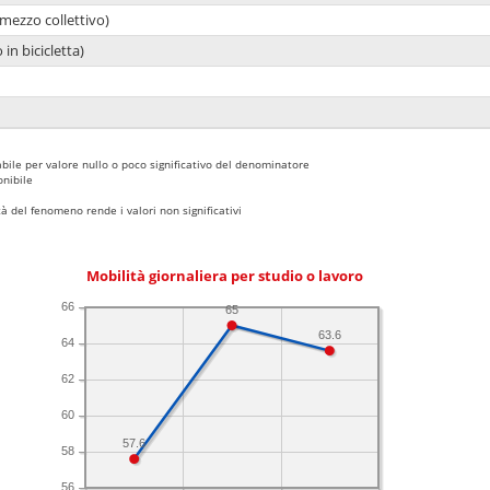
mezzo collettivo)
 in bicicletta)
bile per valore nullo o poco significativo del denominatore
nibile
 del fenomeno rende i valori non significativi
Mobilità giornaliera per studio o lavoro
66
65
63.6
64
62
60
57.6
58
56