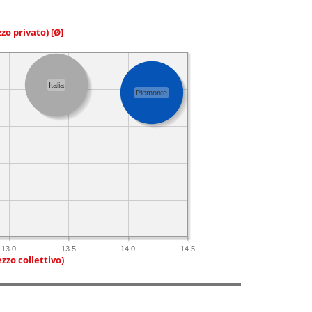
zzo privato)
[Ø]
Italia
Piemonte
13.0
13.5
14.0
14.5
zzo collettivo)