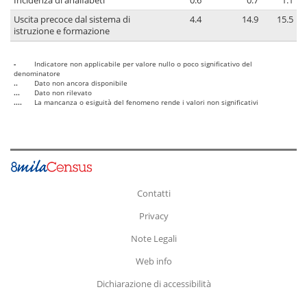
Incidenza di analfabeti
0.6
0.7
1.1
Uscita precoce dal sistema di
4.4
14.9
15.5
istruzione e formazione
-
Indicatore non applicabile per valore nullo o poco significativo del
denominatore
..
Dato non ancora disponibile
...
Dato non rilevato
....
La mancanza o esiguità del fenomeno rende i valori non significativi
Contatti
Privacy
Note Legali
Web info
Dichiarazione di accessibilità