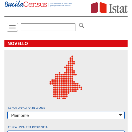
Vai
direttamente
a:
Contenuto
Ricerca
Toggle
navigation
.
NOVELLO
CERCA UN'ALTRA REGIONE
Piemonte
CERCA UN'ALTRA PROVINCIA