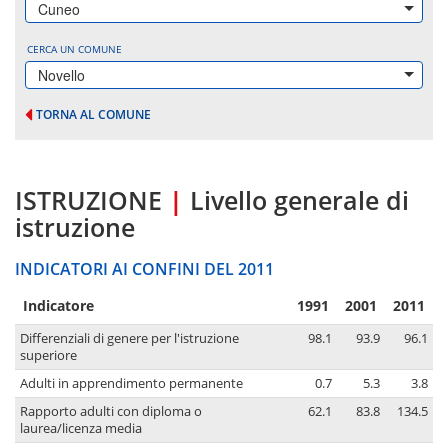
Cuneo
CERCA UN COMUNE
Novello
TORNA AL COMUNE
ISTRUZIONE
|
Livello generale di
istruzione
INDICATORI AI CONFINI DEL 2011
Indicatore
1991
2001
2011
Differenziali di genere per l'istruzione
98.1
93.9
96.1
superiore
Adulti in apprendimento permanente
0.7
5.3
3.8
Rapporto adulti con diploma o
62.1
83.8
134.5
laurea/licenza media