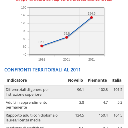
160
134.5
140
120
100
83.8
80
62.1
60
40
1991
2001
2011
CONFRONTI TERRITORIALI AL 2011
Indicatore
Novello
Piemonte
Italia
Differenziali di genere per
96.1
102.8
101.5
l'istruzione superiore
Adulti in apprendimento
3.8
4.7
5.2
permanente
Rapporto adulti con diploma o
134.5
150.4
164.5
laurea/licenza media