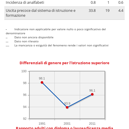
Incidenza di analfabeti
0.8
1
0.6
Uscita precoce dal sistema di istruzione e
33.8
19
4.4
formazione
-
Indicatore non applicabile per valore nullo o poco significativo del
denominatore
..
Dato non ancora disponibile
...
Dato non rilevato
....
La mancanza o esiguità del fenomeno rende i valori non significativi
Differenziali di genere per l'istruzione superiore
100
98.1
98
96.1
96
93.9
94
92
1991
2001
2011
Rapporto adulti con diploma o laurea/licenza media