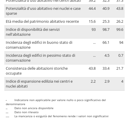
Potenzialità d'uso abitativo nei centri abitati
39.2
32.3
37.3
Potenzialità d'uso abitativo nei nuclei e case
44.4
40.9
43.8
sparse
Età media del patrimonio abitativo recente
15.6
25.3
26.2
Indice di disponibilità dei servizi
93
98.7
99.6
nell'abitazione
Incidenza degli edifici in buono stato di
...
66.1
94
conservazione
Incidenza degli edifici in pessimo stato di
...
4.5
0.7
conservazione
Consistenza delle abitazioni storiche
43.8
33.4
21.7
occupate
Indice di espansione edilizia nei centri e
2.2
2.9
4
nuclei abitati
-
Indicatore non applicabile per valore nullo o poco significativo del
denominatore
..
Dato non ancora disponibile
...
Dato non rilevato
....
La mancanza o esiguità del fenomeno rende i valori non significativi