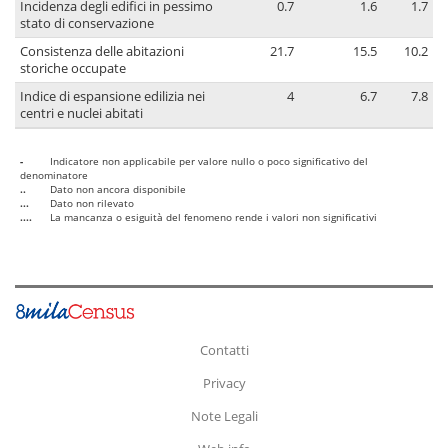
Incidenza degli edifici in pessimo
0.7
1.6
1.7
stato di conservazione
Consistenza delle abitazioni
21.7
15.5
10.2
storiche occupate
Indice di espansione edilizia nei
4
6.7
7.8
centri e nuclei abitati
-
Indicatore non applicabile per valore nullo o poco significativo del
denominatore
..
Dato non ancora disponibile
...
Dato non rilevato
....
La mancanza o esiguità del fenomeno rende i valori non significativi
Contatti
Privacy
Note Legali