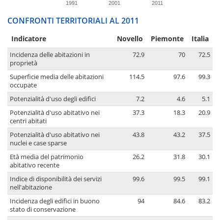
1991
2001
2011
CONFRONTI TERRITORIALI AL 2011
Indicatore
Novello
Piemonte
Italia
Incidenza delle abitazioni in
72.9
70
72.5
proprietà
Superficie media delle abitazioni
114.5
97.6
99.3
occupate
Potenzialità d'uso degli edifici
7.2
4.6
5.1
Potenzialità d'uso abitativo nei
37.3
18.3
20.9
centri abitati
Potenzialità d'uso abitativo nei
43.8
43.2
37.5
nuclei e case sparse
Età media del patrimonio
26.2
31.8
30.1
abitativo recente
Indice di disponibilità dei servizi
99.6
99.5
99.1
nell'abitazione
Incidenza degli edifici in buono
94
84.6
83.2
stato di conservazione