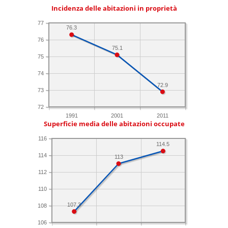
Incidenza delle abitazioni in proprietà
77
76.3
76
75.1
75
74
72.9
73
72
1991
2001
2011
Superficie media delle abitazioni occupate
116
114.5
114
113
112
110
107.3
108
106