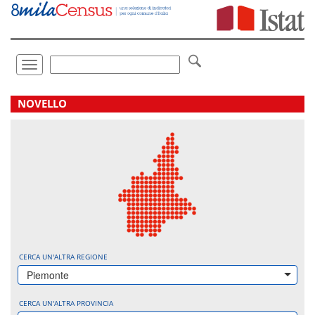
Vai
direttamente
a:
Contenuto
Ricerca
Toggle
navigation
.
NOVELLO
CERCA UN'ALTRA REGIONE
Piemonte
CERCA UN'ALTRA PROVINCIA