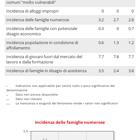
comuni "molto vulnerabili"
Incidenza di alloggi impropri
0
0
0
Incidenza delle famiglie numerose
3.2
2.7
2.8
Incidenza delle famiglie con potenziale
0.3
0
0.7
disagio economico
Incidenza popolazione in condizione di
0.6
1.3
1.2
affollamento
Incidenza di giovani fuori dal mercato del
7.7
7.8
7.7
lavoro e dalla formazione
Incidenza di famiglie in disagio di assistenza
3.5
2.4
3.8
-
Indicatore non applicabile per valore nullo o poco significativo del
denominatore
..
Dato non ancora disponibile
...
Dato non rilevato
....
La mancanza o esiguità del fenomeno rende i valori non significativi
Incidenza delle famiglie numerose
3.4
3.2