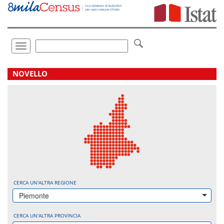
Vai
direttamente
a:
Contenuto
Ricerca
Toggle
navigation
.
NOVELLO
CERCA UN'ALTRA REGIONE
Piemonte
CERCA UN'ALTRA PROVINCIA