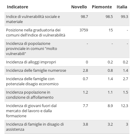
Indicatore
Novello
Piemonte
Italia
Indice di vulnerabilità sociale e
98.7
98.5
99.3
materiale
Posizione nella graduatoria dei
3759
15
-
comuni dell'indice di vulnerabilità
Incidenza di popolazione
-
-
-
provinciale in comuni "molto
vulnerabili"
Incidenza di alloggi impropri
0
0.2
0.2
Incidenza delle famiglie numerose
2.8
0.8
1.4
Incidenza delle famiglie con
0.7
1.4
2.7
potenziale disagio economico
Incidenza popolazione in
1.2
1.1
1.5
condizione di affollamento
Incidenza di giovani fuori dal
7.7
8.9
12.3
mercato del lavoro e dalla
formazione
Incidenza di famiglie in disagio di
3.8
3.2
3
assistenza