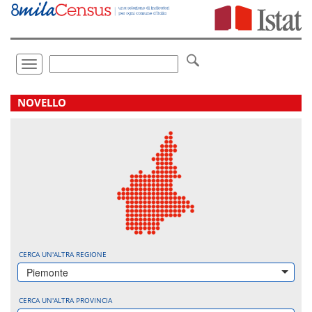
Vai
direttamente
a:
Contenuto
Ricerca
Toggle
navigation
.
NOVELLO
CERCA UN'ALTRA REGIONE
Piemonte
CERCA UN'ALTRA PROVINCIA