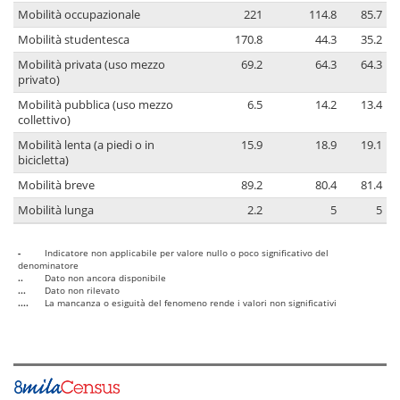
Mobilità occupazionale
221
114.8
85.7
Mobilità studentesca
170.8
44.3
35.2
Mobilità privata (uso mezzo
69.2
64.3
64.3
privato)
Mobilità pubblica (uso mezzo
6.5
14.2
13.4
collettivo)
Mobilità lenta (a piedi o in
15.9
18.9
19.1
bicicletta)
Mobilità breve
89.2
80.4
81.4
Mobilità lunga
2.2
5
5
-
Indicatore non applicabile per valore nullo o poco significativo del
denominatore
..
Dato non ancora disponibile
...
Dato non rilevato
....
La mancanza o esiguità del fenomeno rende i valori non significativi