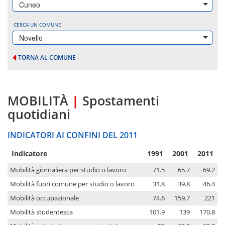
Cuneo
CERCA UN COMUNE
Novello
TORNA AL COMUNE
MOBILITÀ
|
Spostamenti
quotidiani
INDICATORI AI CONFINI DEL 2011
Indicatore
1991
2001
2011
Mobilità giornaliera per studio o lavoro
71.5
65.7
69.2
Mobilità fuori comune per studio o lavoro
31.8
39.8
46.4
Mobilità occupazionale
74.6
159.7
221
Mobilità studentesca
101.9
139
170.8