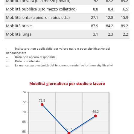
Mobilità privata (uso mezzo privato)
52
62.2
69.2
Mobilità pubblica (uso mezzo collettivo)
8.8
8.4
6.5
Mobilità lenta (a piedi o in bicicletta)
27.1
12.8
15.9
Mobilità breve
87.9
84.2
89.2
Mobilità lunga
3.1
2.3
2.2
-
Indicatore non applicabile per valore nullo o poco significativo del
denominatore
..
Dato non ancora disponibile
...
Dato non rilevato
....
La mancanza o esiguità del fenomeno rende i valori non significativi
Mobilità giornaliera per studio o lavoro
74
71.5
72
69.2
70
68
65.7
66