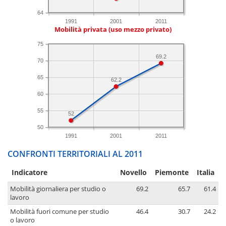
64
1991
2001
2011
Mobilità privata (uso mezzo privato)
75
69.2
70
65
62.2
60
55
52
50
1991
2001
2011
CONFRONTI TERRITORIALI AL 2011
Indicatore
Novello
Piemonte
Italia
Mobilità giornaliera per studio o
69.2
65.7
61.4
lavoro
Mobilità fuori comune per studio
46.4
30.7
24.2
o lavoro