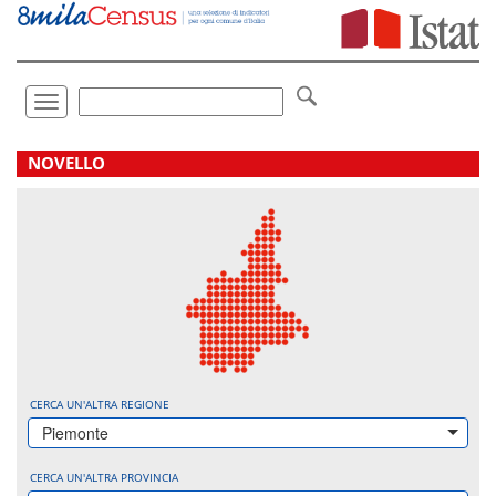
Vai
direttamente
a:
Contenuto
Ricerca
Toggle
navigation
.
NOVELLO
CERCA UN'ALTRA REGIONE
Piemonte
CERCA UN'ALTRA PROVINCIA