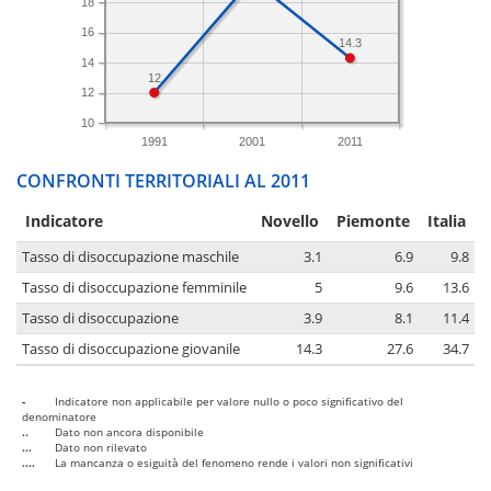
18
16
14.3
14
12
12
10
1991
2001
2011
CONFRONTI TERRITORIALI AL 2011
Indicatore
Novello
Piemonte
Italia
Tasso di disoccupazione maschile
3.1
6.9
9.8
Tasso di disoccupazione femminile
5
9.6
13.6
Tasso di disoccupazione
3.9
8.1
11.4
Tasso di disoccupazione giovanile
14.3
27.6
34.7
-
Indicatore non applicabile per valore nullo o poco significativo del
denominatore
..
Dato non ancora disponibile
...
Dato non rilevato
....
La mancanza o esiguità del fenomeno rende i valori non significativi