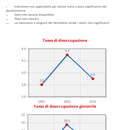
-
Indicatore non applicabile per valore nullo o poco significativo del
denominatore
..
Dato non ancora disponibile
...
Dato non rilevato
....
La mancanza o esiguità del fenomeno rende i valori non significativi
Tasso di disoccupazione
4.4
4.3
4.2
4.0
3.9
3.8
3.8
3.6
1991
2001
2011
Tasso di disoccupazione giovanile
22
19.5
20