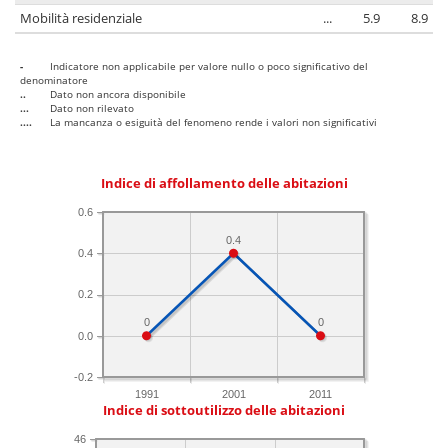
Mobilità residenziale
...
5.9
8.9
-
Indicatore non applicabile per valore nullo o poco significativo del
denominatore
..
Dato non ancora disponibile
...
Dato non rilevato
....
La mancanza o esiguità del fenomeno rende i valori non significativi
Indice di affollamento delle abitazioni
0.6
0.4
0.4
0.2
0
0
0.0
-0.2
1991
2001
2011
Indice di sottoutilizzo delle abitazioni
46