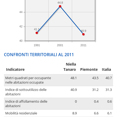
44.8
44
42
41.1
40.9
40
1991
2001
2011
CONFRONTI TERRITORIALI AL 2011
Niella
Indicatore
Tanaro
Piemonte
Italia
Metri quadrati per occupante
48.1
43.5
40.7
nelle abitazioni occupate
Indice di sottoutilizzo delle
40.9
31.2
31.3
abitazioni
Indice di affollamento delle
0
0.4
0.6
abitazioni
Mobilità residenziale
8.9
6.6
6.1