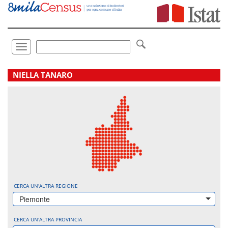
Vai
direttamente
a:
Contenuto
Ricerca
Toggle
navigation
.
NIELLA TANARO
CERCA UN'ALTRA REGIONE
Piemonte
CERCA UN'ALTRA PROVINCIA