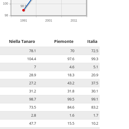
100
98.9
98
1991
2001
2011
Niella Tanaro
Piemonte
Italia
78.1
70
72.5
104.4
97.6
99.3
7
4.6
5.1
28.9
18.3
20.9
27.2
43.2
37.5
31.2
31.8
30.1
98.7
99.5
99.1
73.5
84.6
83.2
2.8
1.6
1.7
47.7
15.5
10.2