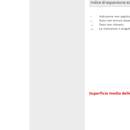
Indice di espansione edi
-
Indicatore non applica
..
Dato non ancora dispo
...
Dato non rilevato
....
La mancanza o esiguità
Superficie media dell