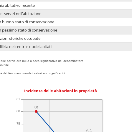
io abitativo recente
ei servizi nell'abitazione
 in buono stato di conservazione
 in pessimo stato di conservazione
azioni storiche occupate
lizia nei centri e nuclei abitati
bile per valore nullo o poco significativo del denominatore
nibile
 del fenomeno rende i valori non significativi
Incidenza delle abitazioni in proprietà
81
80
80
79
78.1