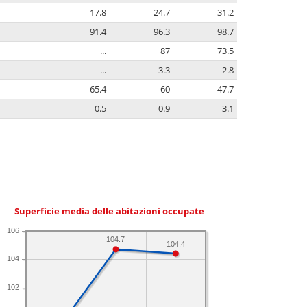
17.8
24.7
31.2
91.4
96.3
98.7
...
87
73.5
...
3.3
2.8
65.4
60
47.7
0.5
0.9
3.1
Superficie media delle abitazioni occupate
106
104.7
104.4
104
102