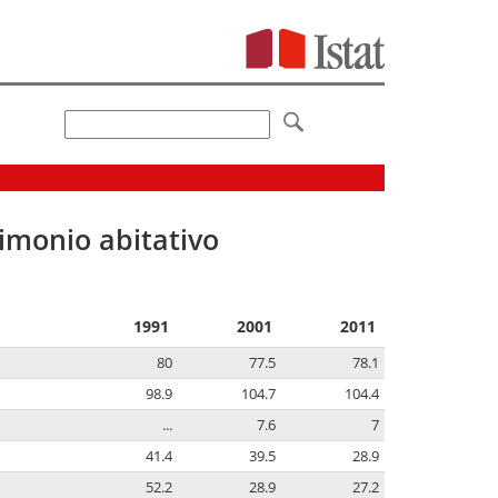
imonio abitativo
1991
2001
2011
80
77.5
78.1
98.9
104.7
104.4
...
7.6
7
41.4
39.5
28.9
52.2
28.9
27.2