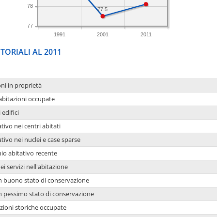
78
77.5
77
1991
2001
2011
TORIALI AL 2011
oni in proprietà
 abitazioni occupate
 edifici
tivo nei centri abitati
ativo nei nuclei e case sparse
io abitativo recente
ei servizi nell'abitazione
 in buono stato di conservazione
 in pessimo stato di conservazione
azioni storiche occupate