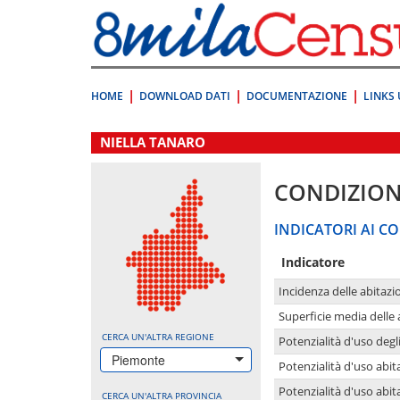
Vai
direttamente
a:
Contenuto
Ricerca
HOME
DOWNLOAD DATI
DOCUMENTAZIONE
LINKS 
.
NIELLA TANARO
CONDIZION
INDICATORI AI CO
Indicatore
Incidenza delle abitazi
Superficie media delle
CERCA UN'ALTRA REGIONE
Potenzialità d'uso degli
Piemonte
Potenzialità d'uso abita
Potenzialità d'uso abit
CERCA UN'ALTRA PROVINCIA