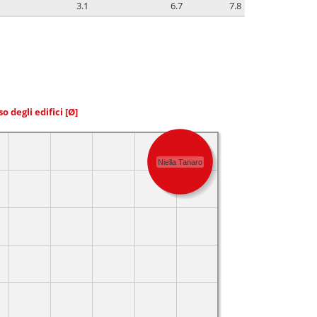
3.1
6.7
7.8
so degli edifici
[Ø]
Niella Tanaro