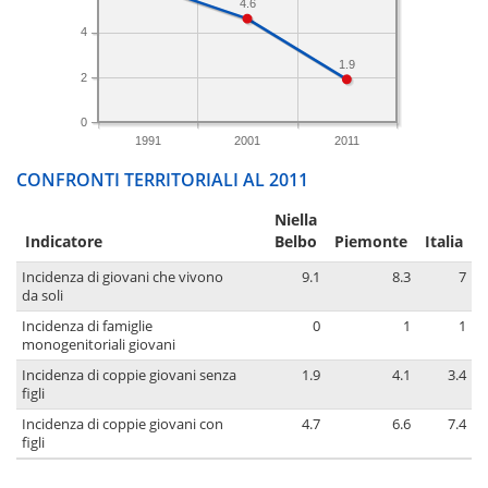
4.6
4
1.9
2
0
1991
2001
2011
CONFRONTI TERRITORIALI AL 2011
Niella
Indicatore
Belbo
Piemonte
Italia
Incidenza di giovani che vivono
9.1
8.3
7
da soli
Incidenza di famiglie
0
1
1
monogenitoriali giovani
Incidenza di coppie giovani senza
1.9
4.1
3.4
figli
Incidenza di coppie giovani con
4.7
6.6
7.4
figli