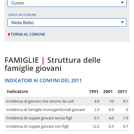
Cuneo
CERCA UN COMUNE
Niella Belbo
TORNA AL COMUNE
FAMIGLIE
|
Struttura delle
famiglie giovani
INDICATORI AI CONFINI DEL 2011
Indicatore
1991
2001
2011
Incidenza di giovani che vivono da soli
4.9
10
9.1
Incidenza di famiglie monogenitoriali giovani
2.3
0.9
0
Incidenza di coppie giovani senza figli
6.1
4.6
1.9
Incidenza di coppie giovani con figli
12.2
6.5
4.7