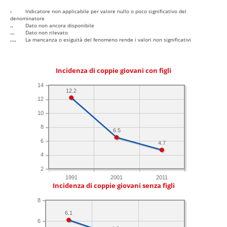
-
Indicatore non applicabile per valore nullo o poco significativo del
denominatore
..
Dato non ancora disponibile
...
Dato non rilevato
....
La mancanza o esiguità del fenomeno rende i valori non significativi
Incidenza di coppie giovani con figli
14
12.2
12
10
8
6.5
6
4.7
4
2
1991
2001
2011
Incidenza di coppie giovani senza figli
8
6.1
6