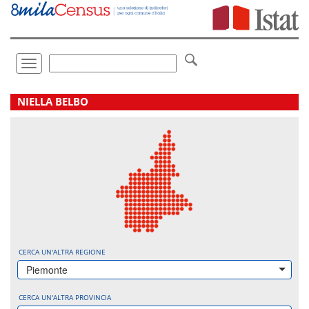
Vai
direttamente
a:
Contenuto
Ricerca
Toggle
navigation
.
NIELLA BELBO
CERCA UN'ALTRA REGIONE
Piemonte
CERCA UN'ALTRA PROVINCIA