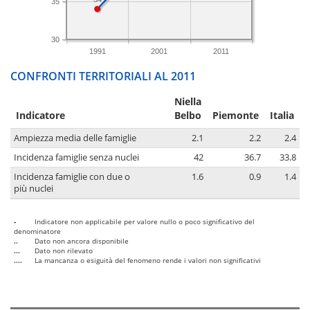
35
30
1991
2001
2011
CONFRONTI TERRITORIALI AL 2011
Niella
Indicatore
Belbo
Piemonte
Italia
Ampiezza media delle famiglie
2.1
2.2
2.4
Incidenza famiglie senza nuclei
42
36.7
33.8
Incidenza famiglie con due o
1.6
0.9
1.4
più nuclei
-
Indicatore non applicabile per valore nullo o poco significativo del
denominatore
..
Dato non ancora disponibile
...
Dato non rilevato
....
La mancanza o esiguità del fenomeno rende i valori non significativi