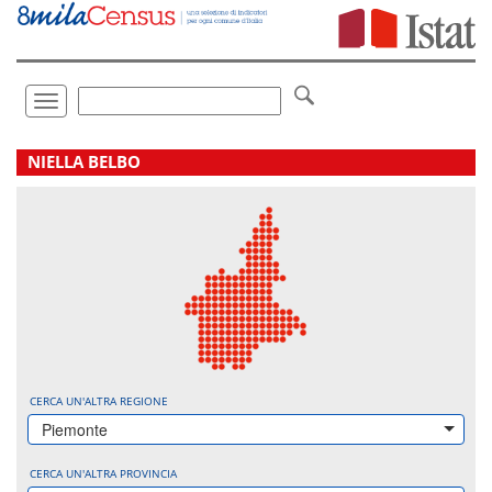
Vai
direttamente
a:
Contenuto
Ricerca
Toggle
navigation
.
NIELLA BELBO
CERCA UN'ALTRA REGIONE
Piemonte
CERCA UN'ALTRA PROVINCIA