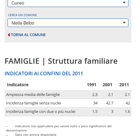
Cuneo
CERCA UN COMUNE
Niella Belbo
TORNA AL COMUNE
FAMIGLIE
|
Struttura familiare
INDICATORI AI CONFINI DEL 2011
Indicatore
1991
2001
2011
Ampiezza media delle famiglie
2.3
2.1
2.1
Incidenza famiglie senza nuclei
34
42.7
42
Incidenza famiglie con due o più nuclei
1.5
3
1.6
-
Indicatore non applicabile per valore nullo o poco significativo del
denominatore
..
Dato non ancora disponibile