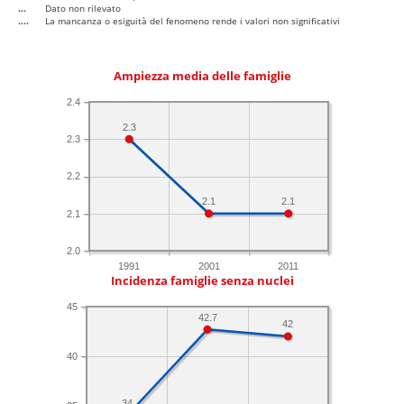
...
Dato non rilevato
....
La mancanza o esiguità del fenomeno rende i valori non significativi
Ampiezza media delle famiglie
2.4
2.3
2.3
2.2
2.1
2.1
2.1
2.0
1991
2001
2011
Incidenza famiglie senza nuclei
45
42.7
42
40
34