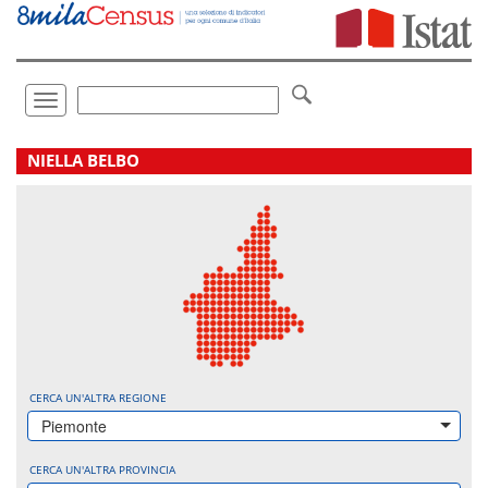
Vai
direttamente
a:
Contenuto
Ricerca
Toggle
navigation
.
NIELLA BELBO
CERCA UN'ALTRA REGIONE
Piemonte
CERCA UN'ALTRA PROVINCIA