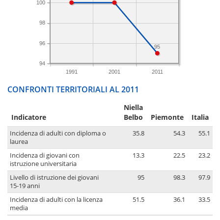
100
98
96
95
94
1991
2001
2011
CONFRONTI TERRITORIALI AL 2011
Niella
Indicatore
Belbo
Piemonte
Italia
Incidenza di adulti con diploma o
35.8
54.3
55.1
laurea
Incidenza di giovani con
13.3
22.5
23.2
istruzione universitaria
Livello di istruzione dei giovani
95
98.3
97.9
15-19 anni
Incidenza di adulti con la licenza
51.5
36.1
33.5
media