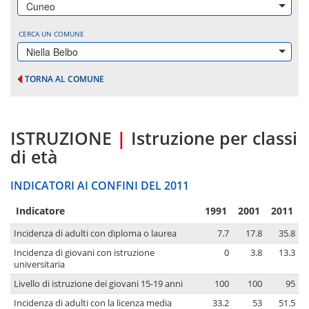
Cuneo
CERCA UN COMUNE
Niella Belbo
TORNA AL COMUNE
ISTRUZIONE
|
Istruzione per classi
di età
INDICATORI AI CONFINI DEL 2011
Indicatore
1991
2001
2011
Incidenza di adulti con diploma o laurea
7.7
17.8
35.8
Incidenza di giovani con istruzione
0
3.8
13.3
universitaria
Livello di istruzione dei giovani 15-19 anni
100
100
95
Incidenza di adulti con la licenza media
33.2
53
51.5