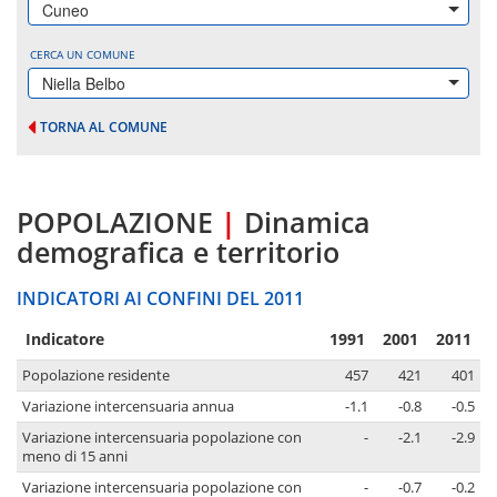
Cuneo
CERCA UN COMUNE
Niella Belbo
TORNA AL COMUNE
POPOLAZIONE
|
Dinamica
demografica e territorio
INDICATORI AI CONFINI DEL 2011
Indicatore
1991
2001
2011
Popolazione residente
457
421
401
Variazione intercensuaria annua
-1.1
-0.8
-0.5
Variazione intercensuaria popolazione con
-
-2.1
-2.9
meno di 15 anni
Variazione intercensuaria popolazione con
-
-0.7
-0.2