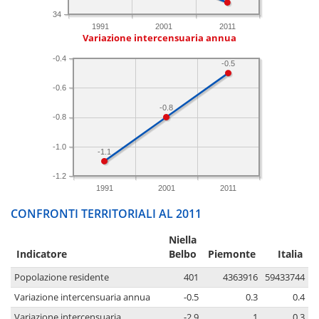
34
1991
2001
2011
Variazione intercensuaria annua
-0.4
-0.5
-0.6
-0.8
-0.8
-1.0
-1.1
-1.2
1991
2001
2011
CONFRONTI TERRITORIALI AL 2011
Niella
Indicatore
Belbo
Piemonte
Italia
Popolazione residente
401
4363916
59433744
Variazione intercensuaria annua
-0.5
0.3
0.4
Variazione intercensuaria
-2.9
1
0.3