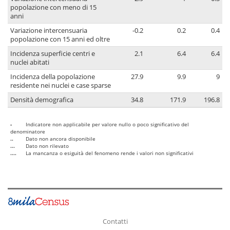
popolazione con meno di 15
anni
Variazione intercensuaria
-0.2
0.2
0.4
popolazione con 15 anni ed oltre
Incidenza superficie centri e
2.1
6.4
6.4
nuclei abitati
Incidenza della popolazione
27.9
9.9
9
residente nei nuclei e case sparse
Densità demografica
34.8
171.9
196.8
-
Indicatore non applicabile per valore nullo o poco significativo del
denominatore
..
Dato non ancora disponibile
...
Dato non rilevato
....
La mancanza o esiguità del fenomeno rende i valori non significativi
Contatti