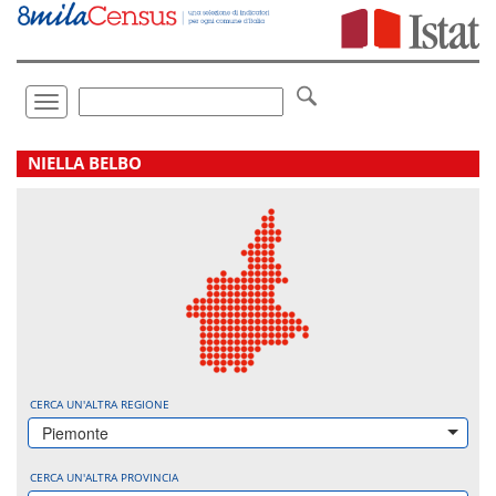
Vai
direttamente
a:
Contenuto
Ricerca
Toggle
navigation
.
NIELLA BELBO
CERCA UN'ALTRA REGIONE
Piemonte
CERCA UN'ALTRA PROVINCIA