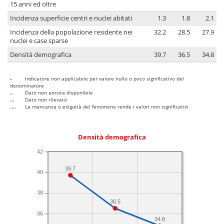
15 anni ed oltre
Incidenza superficie centri e nuclei abitati
1.3
1.8
2.1
Incidenza della popolazione residente nei
32.2
28.5
27.9
nuclei e case sparse
Densità demografica
39.7
36.5
34.8
-
Indicatore non applicabile per valore nullo o poco significativo del
denominatore
..
Dato non ancora disponibile
...
Dato non rilevato
....
La mancanza o esiguità del fenomeno rende i valori non significativi
Densità demografica
42
39.7
40
38
36.5
36
34.8