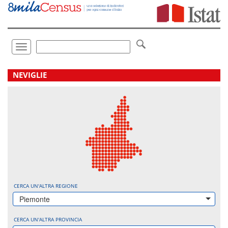
Vai
direttamente
a:
Contenuto
Ricerca
Toggle
navigation
.
NEVIGLIE
CERCA UN'ALTRA REGIONE
Piemonte
CERCA UN'ALTRA PROVINCIA