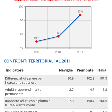
100
87.8
80
56.6
60
49.2
40
1991
2001
2011
CONFRONTI TERRITORIALI AL 2011
Indicatore
Neviglie
Piemonte
Italia
Differenziali di genere per
90.9
102.8
101.5
l'istruzione superiore
Adulti in apprendimento
2.7
4.7
5.2
permanente
Rapporto adulti con diploma o
87.8
150.4
164.5
laurea/licenza media