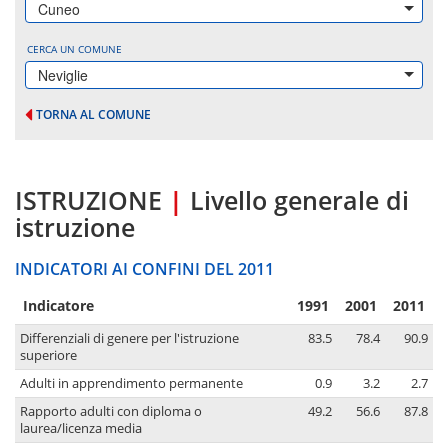
Cuneo
CERCA UN COMUNE
Neviglie
TORNA AL COMUNE
ISTRUZIONE
|
Livello generale di
istruzione
INDICATORI AI CONFINI DEL 2011
Indicatore
1991
2001
2011
Differenziali di genere per l'istruzione
83.5
78.4
90.9
superiore
Adulti in apprendimento permanente
0.9
3.2
2.7
Rapporto adulti con diploma o
49.2
56.6
87.8
laurea/licenza media