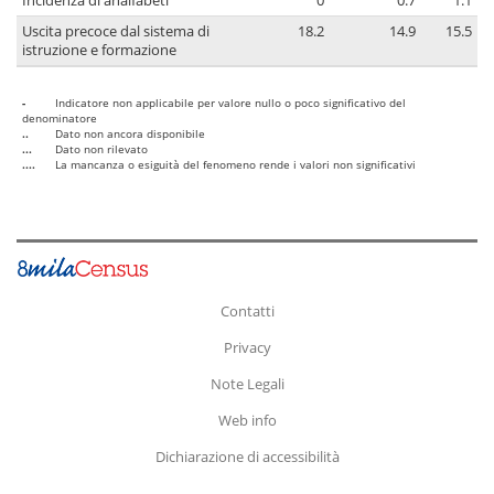
Incidenza di analfabeti
0
0.7
1.1
Uscita precoce dal sistema di
18.2
14.9
15.5
istruzione e formazione
-
Indicatore non applicabile per valore nullo o poco significativo del
denominatore
..
Dato non ancora disponibile
...
Dato non rilevato
....
La mancanza o esiguità del fenomeno rende i valori non significativi
Contatti
Privacy
Note Legali
Web info
Dichiarazione di accessibilità