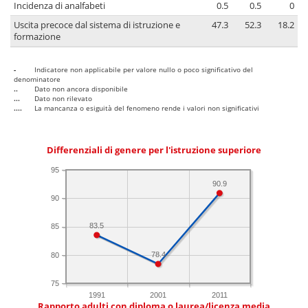
Incidenza di analfabeti
0.5
0.5
0
Uscita precoce dal sistema di istruzione e
47.3
52.3
18.2
formazione
-
Indicatore non applicabile per valore nullo o poco significativo del
denominatore
..
Dato non ancora disponibile
...
Dato non rilevato
....
La mancanza o esiguità del fenomeno rende i valori non significativi
Differenziali di genere per l'istruzione superiore
95
90.9
90
83.5
85
78.4
80
75
1991
2001
2011
Rapporto adulti con diploma o laurea/licenza media