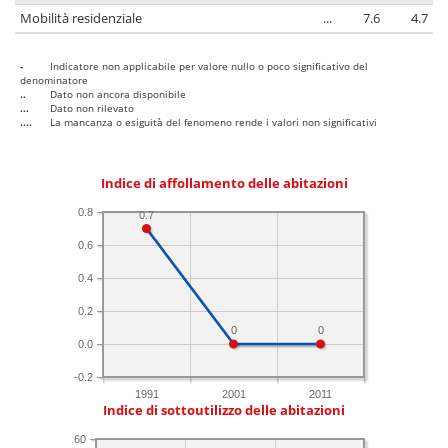
Mobilità residenziale
...
7.6
4.7
-
Indicatore non applicabile per valore nullo o poco significativo del
denominatore
..
Dato non ancora disponibile
...
Dato non rilevato
....
La mancanza o esiguità del fenomeno rende i valori non significativi
Indice di affollamento delle abitazioni
0.8
0.7
0.6
0.4
0.2
0
0
0.0
-0.2
1991
2001
2011
Indice di sottoutilizzo delle abitazioni
60