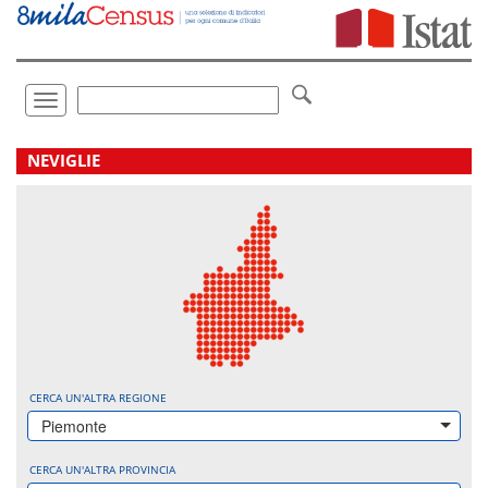
Vai
direttamente
a:
Contenuto
Ricerca
Toggle
navigation
.
NEVIGLIE
CERCA UN'ALTRA REGIONE
Piemonte
CERCA UN'ALTRA PROVINCIA