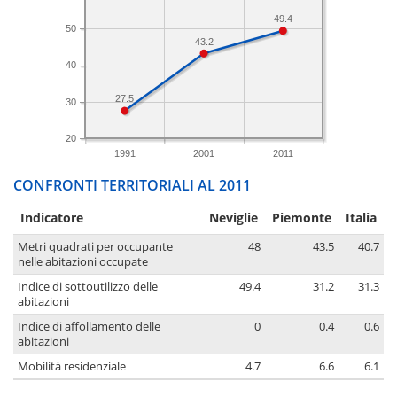
49.4
50
43.2
40
27.5
30
20
1991
2001
2011
CONFRONTI TERRITORIALI AL 2011
Indicatore
Neviglie
Piemonte
Italia
Metri quadrati per occupante
48
43.5
40.7
nelle abitazioni occupate
Indice di sottoutilizzo delle
49.4
31.2
31.3
abitazioni
Indice di affollamento delle
0
0.4
0.6
abitazioni
Mobilità residenziale
4.7
6.6
6.1