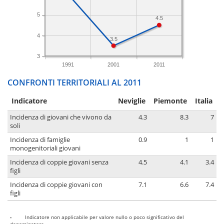
5
4.5
4
3.5
3
1991
2001
2011
CONFRONTI TERRITORIALI AL 2011
Indicatore
Neviglie
Piemonte
Italia
Incidenza di giovani che vivono da
4.3
8.3
7
soli
Incidenza di famiglie
0.9
1
1
monogenitoriali giovani
Incidenza di coppie giovani senza
4.5
4.1
3.4
figli
Incidenza di coppie giovani con
7.1
6.6
7.4
figli
-
Indicatore non applicabile per valore nullo o poco significativo del