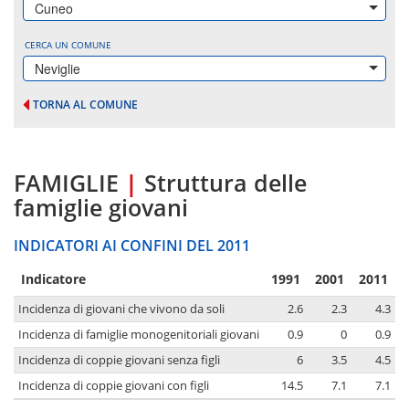
Cuneo
CERCA UN COMUNE
Neviglie
TORNA AL COMUNE
FAMIGLIE
|
Struttura delle
famiglie giovani
INDICATORI AI CONFINI DEL 2011
Indicatore
1991
2001
2011
Incidenza di giovani che vivono da soli
2.6
2.3
4.3
Incidenza di famiglie monogenitoriali giovani
0.9
0
0.9
Incidenza di coppie giovani senza figli
6
3.5
4.5
Incidenza di coppie giovani con figli
14.5
7.1
7.1