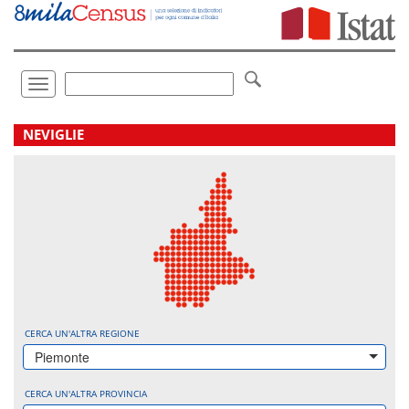
Vai
direttamente
a:
Contenuto
Ricerca
Toggle
navigation
.
NEVIGLIE
CERCA UN'ALTRA REGIONE
Piemonte
CERCA UN'ALTRA PROVINCIA