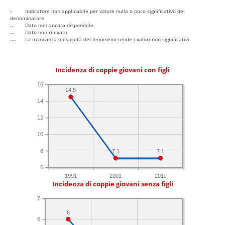
-
Indicatore non applicabile per valore nullo o poco significativo del
denominatore
..
Dato non ancora disponibile
...
Dato non rilevato
....
La mancanza o esiguità del fenomeno rende i valori non significativi
Incidenza di coppie giovani con figli
16
14.5
14
12
10
8
7.1
7.1
6
1991
2001
2011
Incidenza di coppie giovani senza figli
7
6
6