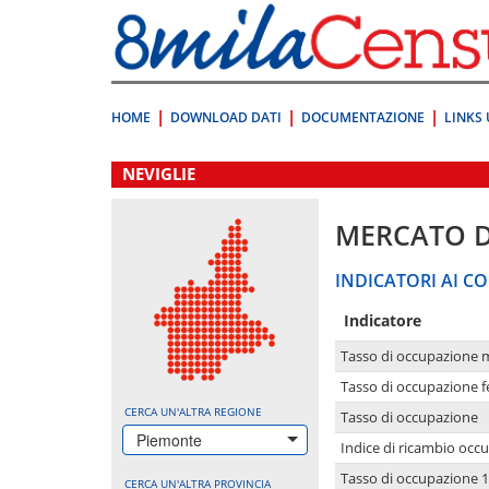
Vai
direttamente
a:
Contenuto
Ricerca
HOME
DOWNLOAD DATI
DOCUMENTAZIONE
LINKS 
.
NEVIGLIE
MERCATO 
INDICATORI AI CO
Indicatore
Tasso di occupazione 
Tasso di occupazione 
CERCA UN'ALTRA REGIONE
Tasso di occupazione
Piemonte
Indice di ricambio occ
Tasso di occupazione 1
CERCA UN'ALTRA PROVINCIA