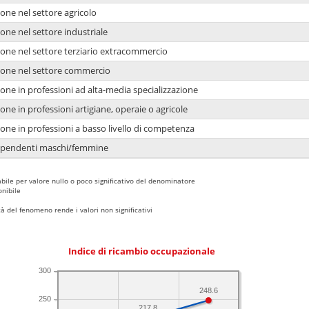
one nel settore agricolo
one nel settore industriale
ione nel settore terziario extracommercio
ione nel settore commercio
one in professioni ad alta-media specializzazione
one in professioni artigiane, operaie o agricole
one in professioni a basso livello di competenza
dipendenti maschi/femmine
bile per valore nullo o poco significativo del denominatore
nibile
 del fenomeno rende i valori non significativi
Indice di ricambio occupazionale
300
248.6
250
217.8