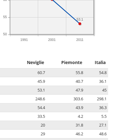
55
53.1
50
1991
2001
2011
Neviglie
Piemonte
Italia
60.7
55.8
54.8
45.9
40.7
36.1
53.1
47.9
45
248.6
303.6
298.1
54.4
43.9
36.3
33.5
4.2
5.5
20
31.8
27.1
29
46.2
48.6