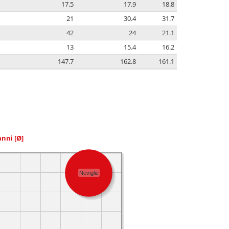
17.5
17.9
18.8
21
30.4
31.7
42
24
21.1
13
15.4
16.2
147.7
162.8
161.1
 anni
[Ø]
Neviglie