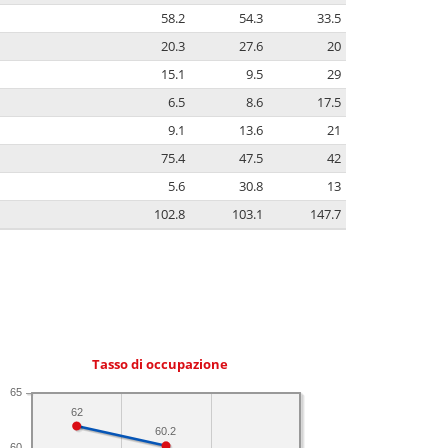
58.2
54.3
33.5
20.3
27.6
20
15.1
9.5
29
6.5
8.6
17.5
9.1
13.6
21
75.4
47.5
42
5.6
30.8
13
102.8
103.1
147.7
Tasso di occupazione
65
62
60.2
60