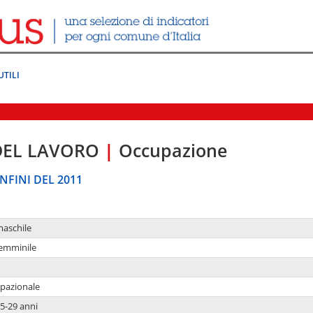
UTILI
DEL LAVORO
|
Occupazione
NFINI DEL 2011
maschile
femminile
upazionale
5-29 anni