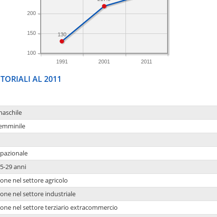
200
150
130
100
1991
2001
2011
TORIALI AL 2011
maschile
femminile
upazionale
5-29 anni
one nel settore agricolo
one nel settore industriale
ione nel settore terziario extracommercio