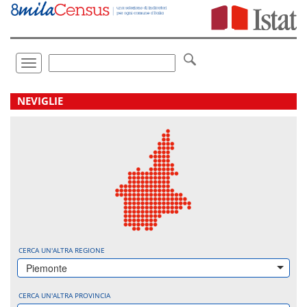
Vai
direttamente
a:
Contenuto
Ricerca
Toggle
navigation
.
NEVIGLIE
CERCA UN'ALTRA REGIONE
Piemonte
CERCA UN'ALTRA PROVINCIA