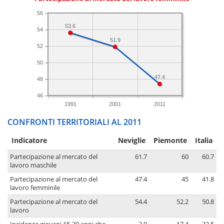
56
53.6
54
51.9
52
50
47.4
48
46
1991
2001
2011
CONFRONTI TERRITORIALI AL 2011
Indicatore
Neviglie
Piemonte
Italia
Partecipazione al mercato del
61.7
60
60.7
lavoro maschile
Partecipazione al mercato del
47.4
45
41.8
lavoro femminile
Partecipazione al mercato del
54.4
52.2
50.8
lavoro