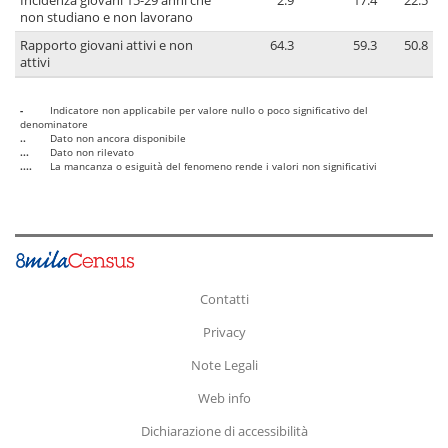
Incidenza giovani 15-29 anni che
2.9
17.4
22.5
non studiano e non lavorano
Rapporto giovani attivi e non
64.3
59.3
50.8
attivi
-
Indicatore non applicabile per valore nullo o poco significativo del
denominatore
..
Dato non ancora disponibile
...
Dato non rilevato
....
La mancanza o esiguità del fenomeno rende i valori non significativi
Contatti
Privacy
Note Legali
Web info
Dichiarazione di accessibilità