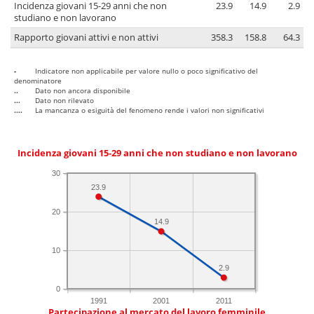
Incidenza giovani 15-29 anni che non
23.9
14.9
2.9
studiano e non lavorano
Rapporto giovani attivi e non attivi
358.3
158.8
64.3
-
Indicatore non applicabile per valore nullo o poco significativo del
denominatore
..
Dato non ancora disponibile
...
Dato non rilevato
....
La mancanza o esiguità del fenomeno rende i valori non significativi
Incidenza giovani 15-29 anni che non studiano e non lavorano
30
23.9
20
14.9
10
2.9
0
1991
2001
2011
Partecipazione al mercato del lavoro femminile