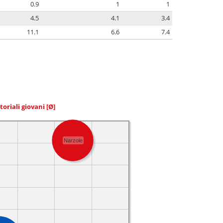
0.9
1
1
4.5
4.1
3.4
11.1
6.6
7.4
toriali giovani
[Ø]
Narzole