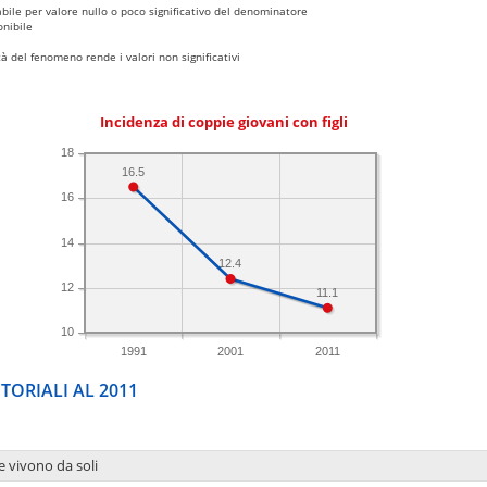
bile per valore nullo o poco significativo del denominatore
nibile
 del fenomeno rende i valori non significativi
Incidenza di coppie giovani con figli
18
16.5
16
14
12.4
12
11.1
10
1991
2001
2011
TORIALI AL 2011
e vivono da soli