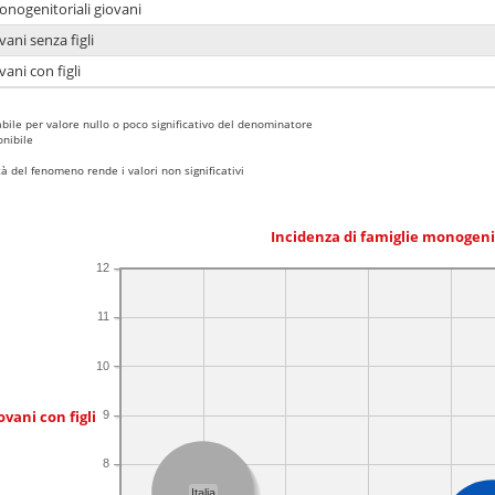
onogenitoriali giovani
ani senza figli
ani con figli
bile per valore nullo o poco significativo del denominatore
nibile
 del fenomeno rende i valori non significativi
Incidenza di famiglie monogeni
12
11
10
ovani con figli
9
8
Italia