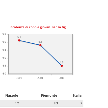
Incidenza di coppie giovani senza figli
6.5
6.1
5.8
6.0
5.5
5.0
4.5
4.5
4.0
1991
2001
2011
Narzole
Piemonte
Italia
4.2
8.3
7