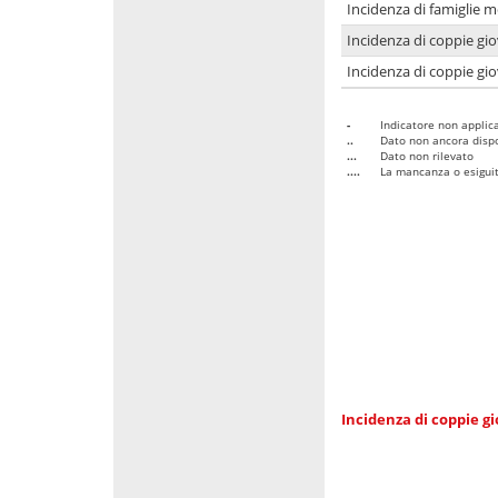
Incidenza di famiglie m
Incidenza di coppie giov
Incidenza di coppie giov
-
Indicatore non applica
..
Dato non ancora dispo
...
Dato non rilevato
....
La mancanza o esiguità
Incidenza di coppie gi