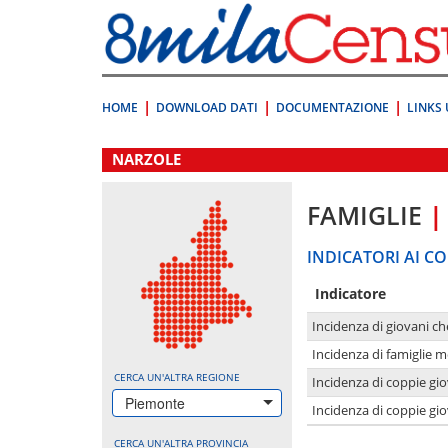
Vai
direttamente
a:
Contenuto
Ricerca
HOME
DOWNLOAD DATI
DOCUMENTAZIONE
LINKS 
.
NARZOLE
FAMIGLIE
|
INDICATORI AI CO
Indicatore
Incidenza di giovani ch
Incidenza di famiglie m
CERCA UN'ALTRA REGIONE
Incidenza di coppie giov
Piemonte
Incidenza di coppie giov
CERCA UN'ALTRA PROVINCIA