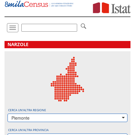
Vai
direttamente
a:
Contenuto
Ricerca
Toggle
navigation
.
NARZOLE
CERCA UN'ALTRA REGIONE
Piemonte
CERCA UN'ALTRA PROVINCIA