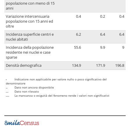
popolazione con meno di 15
anni
Variazione intercensuaria
0.4
0.2
0.4
popolazione con 15 anni ed
oltre
Incidenza superficie centri e
6.2
6.4
6.4
nuclei abitati
Incidenza della popolazione
55.6
9.9
9
residente nei nuclei e case
sparse
Densità demografica
134.9
171.9
196.8
-
Indicatore non applicabile per valore nullo o poco significativo del
denominatore
..
Dato non ancora disponibile
...
Dato non rilevato
....
La mancanza o esiguità del fenomeno rende i valori non significativi