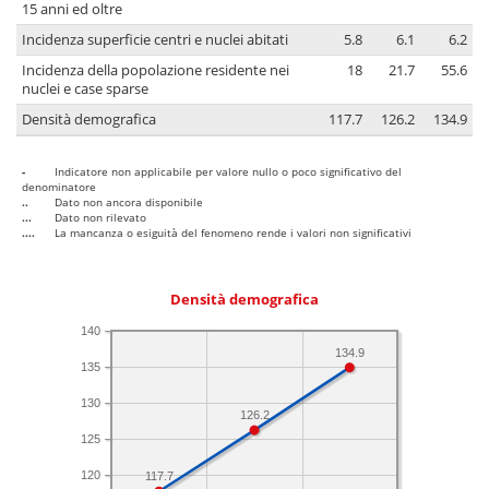
15 anni ed oltre
Incidenza superficie centri e nuclei abitati
5.8
6.1
6.2
Incidenza della popolazione residente nei
18
21.7
55.6
nuclei e case sparse
Densità demografica
117.7
126.2
134.9
-
Indicatore non applicabile per valore nullo o poco significativo del
denominatore
..
Dato non ancora disponibile
...
Dato non rilevato
....
La mancanza o esiguità del fenomeno rende i valori non significativi
Densità demografica
140
134.9
135
130
126.2
125
120
117.7