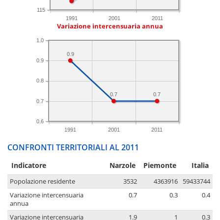
115
1991
2001
2011
Variazione intercensuaria annua
1.0
0.9
0.9
0.8
0.7
0.7
0.7
0.6
1991
2001
2011
CONFRONTI TERRITORIALI AL 2011
Indicatore
Narzole
Piemonte
Italia
Popolazione residente
3532
4363916
59433744
Variazione intercensuaria
0.7
0.3
0.4
annua
Variazione intercensuaria
1.9
1
0.3