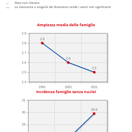
...
Dato non rilevato
....
La mancanza o esiguità del fenomeno rende i valori non significativi
Ampiezza media delle famiglie
2.9
2.8
2.8
2.7
2.6
2.6
2.5
2.5
2.4
1991
2001
2011
Incidenza famiglie senza nuclei
31
29.9
30
29