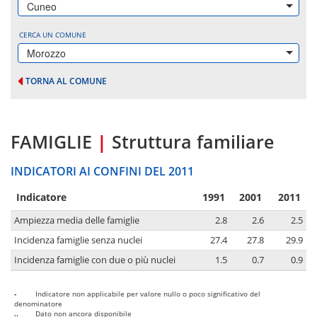
Cuneo
CERCA UN COMUNE
Morozzo
TORNA AL COMUNE
FAMIGLIE
|
Struttura familiare
INDICATORI AI CONFINI DEL 2011
Indicatore
1991
2001
2011
Ampiezza media delle famiglie
2.8
2.6
2.5
Incidenza famiglie senza nuclei
27.4
27.8
29.9
Incidenza famiglie con due o più nuclei
1.5
0.7
0.9
-
Indicatore non applicabile per valore nullo o poco significativo del
denominatore
..
Dato non ancora disponibile