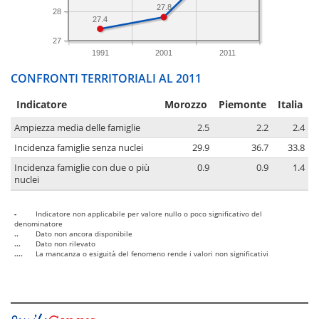
27.8
28
27.4
27
1991
2001
2011
CONFRONTI TERRITORIALI AL 2011
Indicatore
Morozzo
Piemonte
Italia
Ampiezza media delle famiglie
2.5
2.2
2.4
Incidenza famiglie senza nuclei
29.9
36.7
33.8
Incidenza famiglie con due o più
0.9
0.9
1.4
nuclei
-
Indicatore non applicabile per valore nullo o poco significativo del
denominatore
..
Dato non ancora disponibile
...
Dato non rilevato
....
La mancanza o esiguità del fenomeno rende i valori non significativi