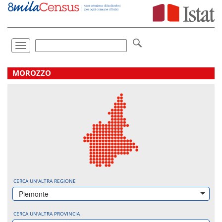
Vai
direttamente
a:
Contenuto
Ricerca
Toggle
navigation
.
MOROZZO
CERCA UN'ALTRA REGIONE
Piemonte
CERCA UN'ALTRA PROVINCIA