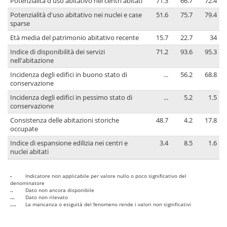
Potenzialità d'uso abitativo nei centri abitati
71.3
66.7
72.4
Potenzialità d'uso abitativo nei nuclei e case
51.6
75.7
79.4
sparse
Età media del patrimonio abitativo recente
15.7
22.7
34
Indice di disponibilità dei servizi
71.2
93.6
95.3
nell'abitazione
Incidenza degli edifici in buono stato di
...
56.2
68.8
conservazione
Incidenza degli edifici in pessimo stato di
...
5.2
1.5
conservazione
Consistenza delle abitazioni storiche
48.7
4.2
17.8
occupate
Indice di espansione edilizia nei centri e
3.4
8.5
1.6
nuclei abitati
-
Indicatore non applicabile per valore nullo o poco significativo del
denominatore
..
Dato non ancora disponibile
...
Dato non rilevato
....
La mancanza o esiguità del fenomeno rende i valori non significativi