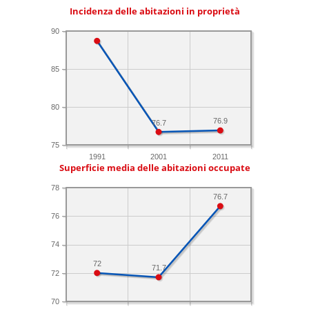
Incidenza delle abitazioni in proprietà
90
85
80
76.9
76.7
75
1991
2001
2011
Superficie media delle abitazioni occupate
78
76.7
76
74
72
71.7
72
70