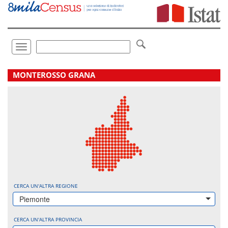
Vai
direttamente
a:
Contenuto
Ricerca
Toggle
navigation
.
MONTEROSSO GRANA
CERCA UN'ALTRA REGIONE
Piemonte
CERCA UN'ALTRA PROVINCIA