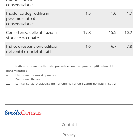
conservazione
Incidenza degli edifici in
1.5
1.6
1.7
pessimo stato di
conservazione
Consistenza delle abitazioni
17.8
15.5
10.2
storiche occupate
Indice di espansione edilizia
1.6
6.7
7.8
nei centri e nuclei abitati
-
Indicatore non applicabile per valore nullo o poco significativo del
denominatore
..
Dato non ancora disponibile
...
Dato non rilevato
....
La mancanza o esiguità del fenomeno rende i valori non significativi
Contatti
Privacy