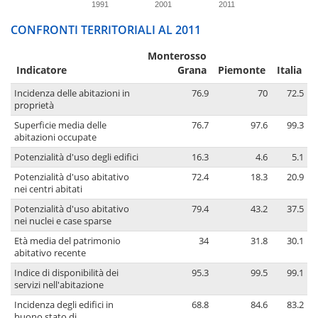
1991
2001
2011
CONFRONTI TERRITORIALI AL 2011
Monterosso
Indicatore
Grana
Piemonte
Italia
Incidenza delle abitazioni in
76.9
70
72.5
proprietà
Superficie media delle
76.7
97.6
99.3
abitazioni occupate
Potenzialità d'uso degli edifici
16.3
4.6
5.1
Potenzialità d'uso abitativo
72.4
18.3
20.9
nei centri abitati
Potenzialità d'uso abitativo
79.4
43.2
37.5
nei nuclei e case sparse
Età media del patrimonio
34
31.8
30.1
abitativo recente
Indice di disponibilità dei
95.3
99.5
99.1
servizi nell'abitazione
Incidenza degli edifici in
68.8
84.6
83.2
buono stato di