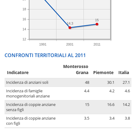
18
16
15
14.3
14
12
1991
2001
2011
CONFRONTI TERRITORIALI AL 2011
Monterosso
Indicatore
Grana
Piemonte
Italia
Incidenza di anziani soli
48
30.1
27.1
Incidenza di famiglie
4.4
4.2
4.6
monogenitoriali anziane
Incidenza di coppie anziane
15
16.6
14.2
senza figli
Incidenza di coppie anziane
3.5
3.4
3.8
con figli