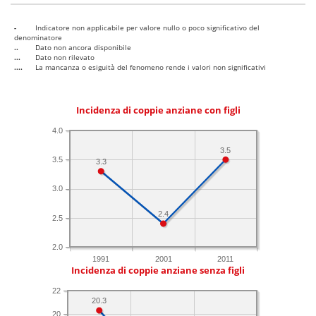
-
Indicatore non applicabile per valore nullo o poco significativo del
denominatore
..
Dato non ancora disponibile
...
Dato non rilevato
....
La mancanza o esiguità del fenomeno rende i valori non significativi
Incidenza di coppie anziane con figli
4.0
3.5
3.5
3.3
3.0
2.4
2.5
2.0
1991
2001
2011
Incidenza di coppie anziane senza figli
22
20.3
20