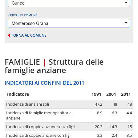
Cuneo
CERCA UN COMUNE
Monterosso Grana
TORNA AL COMUNE
FAMIGLIE
|
Struttura delle
famiglie anziane
INDICATORI AI CONFINI DEL 2011
Indicatore
1991
2001
2011
Incidenza di anziani soli
47.2
48
48
Incidenza di famiglie monogenitoriali
8.9
6.3
4.4
anziane
Incidenza di coppie anziane senza figli
20.3
14.3
15
Incidenza di coppie anziane con figli
3.3
2.4
3.5