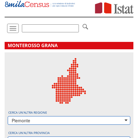
Vai
direttamente
a:
Contenuto
Ricerca
Toggle
navigation
.
MONTEROSSO GRANA
CERCA UN'ALTRA REGIONE
Piemonte
CERCA UN'ALTRA PROVINCIA