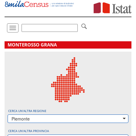
Vai
direttamente
a:
Contenuto
Ricerca
Toggle
navigation
.
MONTEROSSO GRANA
CERCA UN'ALTRA REGIONE
Piemonte
CERCA UN'ALTRA PROVINCIA