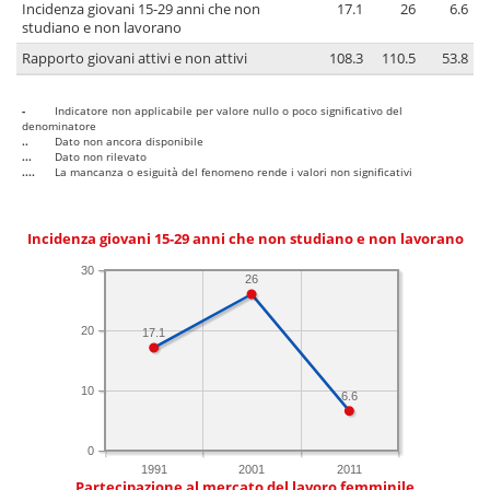
Incidenza giovani 15-29 anni che non
17.1
26
6.6
studiano e non lavorano
Rapporto giovani attivi e non attivi
108.3
110.5
53.8
-
Indicatore non applicabile per valore nullo o poco significativo del
denominatore
..
Dato non ancora disponibile
...
Dato non rilevato
....
La mancanza o esiguità del fenomeno rende i valori non significativi
Incidenza giovani 15-29 anni che non studiano e non lavorano
30
26
20
17.1
10
6.6
0
1991
2001
2011
Partecipazione al mercato del lavoro femminile