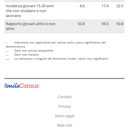
Incidenza giovani 15-29 anni
6.6
17.4
22.5
che non studiano e non
lavorano
Rapporto giovani attivi e non
53.8
59.3
50.8
attivi
-
Indicatore non applicabile per valore nullo o poco significativo del
denominatore
..
Dato non ancora disponibile
...
Dato non rilevato
....
La mancanza o esiguità del fenomeno rende i valori non significativi
Contatti
Privacy
Note Legali
Web info