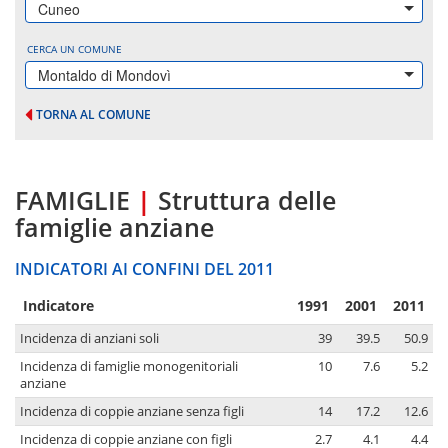
Cuneo
CERCA UN COMUNE
Montaldo di Mondovì
TORNA AL COMUNE
FAMIGLIE
|
Struttura delle
famiglie anziane
INDICATORI AI CONFINI DEL 2011
Indicatore
1991
2001
2011
Incidenza di anziani soli
39
39.5
50.9
Incidenza di famiglie monogenitoriali
10
7.6
5.2
anziane
Incidenza di coppie anziane senza figli
14
17.2
12.6
Incidenza di coppie anziane con figli
2.7
4.1
4.4