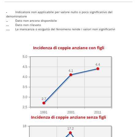
-
Indicatore non applicabile per valore nullo o poco significativo del
denominatore
..
Dato non ancora disponibile
...
Dato non rilevato
....
La mancanza o esiguità del fenomeno rende i valori non significativi
Incidenza di coppie anziane con figli
5.0
4.4
4.5
4.1
4.0
3.5
3.0
2.7
2.5
1991
2001
2011
Incidenza di coppie anziane senza figli
18
17.2