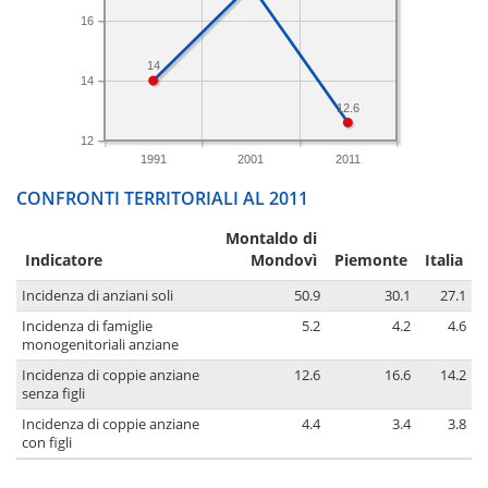
16
14
14
12.6
12
1991
2001
2011
CONFRONTI TERRITORIALI AL 2011
Montaldo di
Indicatore
Mondovì
Piemonte
Italia
Incidenza di anziani soli
50.9
30.1
27.1
Incidenza di famiglie
5.2
4.2
4.6
monogenitoriali anziane
Incidenza di coppie anziane
12.6
16.6
14.2
senza figli
Incidenza di coppie anziane
4.4
3.4
3.8
con figli