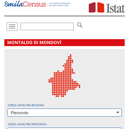
Vai
direttamente
a:
Contenuto
Ricerca
Toggle
navigation
.
MONTALDO DI MONDOVÌ
CERCA UN'ALTRA REGIONE
Piemonte
CERCA UN'ALTRA PROVINCIA