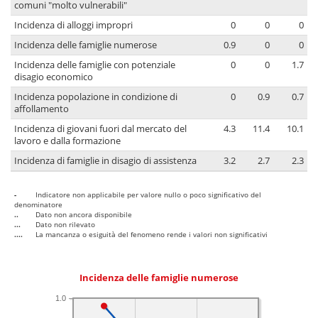
comuni "molto vulnerabili"
Incidenza di alloggi impropri
0
0
0
Incidenza delle famiglie numerose
0.9
0
0
Incidenza delle famiglie con potenziale
0
0
1.7
disagio economico
Incidenza popolazione in condizione di
0
0.9
0.7
affollamento
Incidenza di giovani fuori dal mercato del
4.3
11.4
10.1
lavoro e dalla formazione
Incidenza di famiglie in disagio di assistenza
3.2
2.7
2.3
-
Indicatore non applicabile per valore nullo o poco significativo del
denominatore
..
Dato non ancora disponibile
...
Dato non rilevato
....
La mancanza o esiguità del fenomeno rende i valori non significativi
Incidenza delle famiglie numerose
1.0