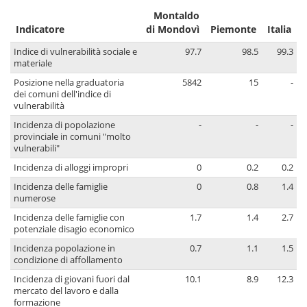
Montaldo
Indicatore
di Mondovì
Piemonte
Italia
Indice di vulnerabilità sociale e
97.7
98.5
99.3
materiale
Posizione nella graduatoria
5842
15
-
dei comuni dell'indice di
vulnerabilità
Incidenza di popolazione
-
-
-
provinciale in comuni "molto
vulnerabili"
Incidenza di alloggi impropri
0
0.2
0.2
Incidenza delle famiglie
0
0.8
1.4
numerose
Incidenza delle famiglie con
1.7
1.4
2.7
potenziale disagio economico
Incidenza popolazione in
0.7
1.1
1.5
condizione di affollamento
Incidenza di giovani fuori dal
10.1
8.9
12.3
mercato del lavoro e dalla
formazione