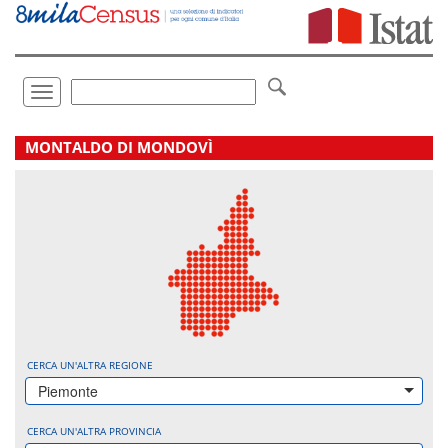
Vai
direttamente
a:
Contenuto
Ricerca
Toggle
navigation
.
MONTALDO DI MONDOVÌ
CERCA UN'ALTRA REGIONE
Piemonte
CERCA UN'ALTRA PROVINCIA