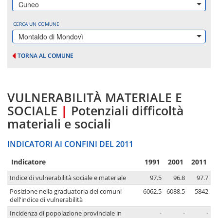
Cuneo
CERCA UN COMUNE
Montaldo di Mondovì
TORNA AL COMUNE
VULNERABILITÀ MATERIALE E
SOCIALE
|
Potenziali difficoltà
materiali e sociali
INDICATORI AI CONFINI DEL 2011
Indicatore
1991
2001
2011
Indice di vulnerabilità sociale e materiale
97.5
96.8
97.7
Posizione nella graduatoria dei comuni
6062.5
6088.5
5842
dell'indice di vulnerabilità
Incidenza di popolazione provinciale in
-
-
-