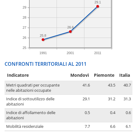
29.1
29
28
26.6
27
25.8
26
25
1991
2001
2011
CONFRONTI TERRITORIALI AL 2011
Indicatore
Mondovì
Piemonte
Italia
Metri quadrati per occupante
41.6
43.5
40.7
nelle abitazioni occupate
Indice di sottoutilizzo delle
29.1
31.2
31.3
abitazioni
Indice di affollamento delle
0.5
0.4
0.6
abitazioni
Mobilità residenziale
7.7
6.6
6.1