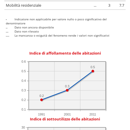
Mobilità residenziale
...
3
7.7
-
Indicatore non applicabile per valore nullo o poco significativo del
denominatore
..
Dato non ancora disponibile
...
Dato non rilevato
....
La mancanza o esiguità del fenomeno rende i valori non significativi
Indice di affollamento delle abitazioni
0.6
0.5
0.5
0.4
0.3
0.3
0.2
0.2
0.1
1991
2001
2011
Indice di sottoutilizzo delle abitazioni
30