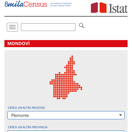
Vai
direttamente
a:
Contenuto
Ricerca
Toggle
navigation
.
MONDOVÌ
CERCA UN'ALTRA REGIONE
Piemonte
CERCA UN'ALTRA PROVINCIA