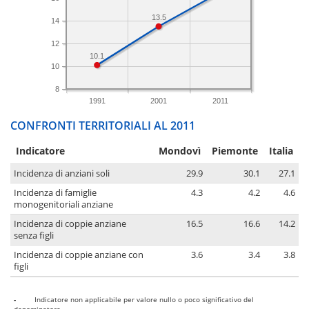
13.5
14
12
10.1
10
8
1991
2001
2011
CONFRONTI TERRITORIALI AL 2011
Indicatore
Mondovì
Piemonte
Italia
Incidenza di anziani soli
29.9
30.1
27.1
Incidenza di famiglie
4.3
4.2
4.6
monogenitoriali anziane
Incidenza di coppie anziane
16.5
16.6
14.2
senza figli
Incidenza di coppie anziane con
3.6
3.4
3.8
figli
-
Indicatore non applicabile per valore nullo o poco significativo del