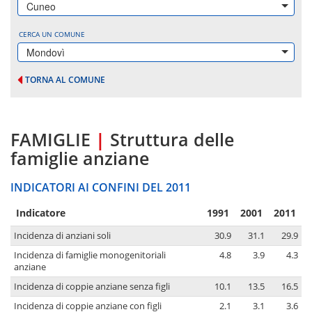
Cuneo
CERCA UN COMUNE
Mondovì
TORNA AL COMUNE
FAMIGLIE
|
Struttura delle
famiglie anziane
INDICATORI AI CONFINI DEL 2011
Indicatore
1991
2001
2011
Incidenza di anziani soli
30.9
31.1
29.9
Incidenza di famiglie monogenitoriali
4.8
3.9
4.3
anziane
Incidenza di coppie anziane senza figli
10.1
13.5
16.5
Incidenza di coppie anziane con figli
2.1
3.1
3.6