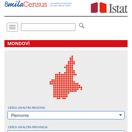
Vai
direttamente
a:
Contenuto
Ricerca
Toggle
navigation
.
MONDOVÌ
CERCA UN'ALTRA REGIONE
Piemonte
CERCA UN'ALTRA PROVINCIA