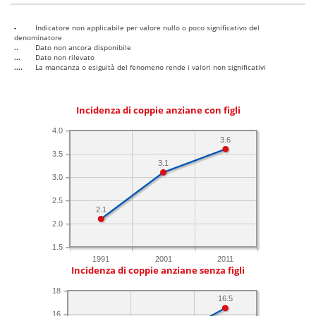
-
Indicatore non applicabile per valore nullo o poco significativo del
denominatore
..
Dato non ancora disponibile
...
Dato non rilevato
....
La mancanza o esiguità del fenomeno rende i valori non significativi
Incidenza di coppie anziane con figli
4.0
3.6
3.5
3.1
3.0
2.5
2.1
2.0
1.5
1991
2001
2011
Incidenza di coppie anziane senza figli
18
16.5
16