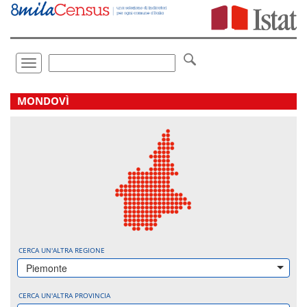
Vai
direttamente
a:
Contenuto
Ricerca
Toggle
navigation
.
MONDOVÌ
CERCA UN'ALTRA REGIONE
Piemonte
CERCA UN'ALTRA PROVINCIA