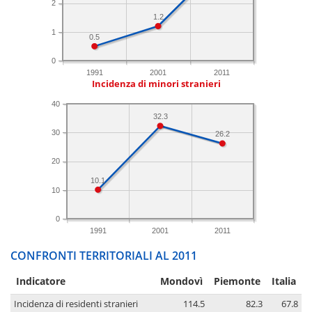
2
1.2
1
0.5
0
1991
2001
2011
Incidenza di minori stranieri
40
32.3
30
26.2
20
10.1
10
0
1991
2001
2011
CONFRONTI TERRITORIALI AL 2011
Indicatore
Mondovì
Piemonte
Italia
Incidenza di residenti stranieri
114.5
82.3
67.8