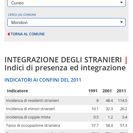
Cuneo
CERCA UN COMUNE
Mondovì
TORNA AL COMUNE
INTEGRAZIONE DEGLI STRANIERI
|
Indici di presenza ed integrazione
INDICATORI AI CONFINI DEL 2011
Indicatore
1991
2001
2011
Incidenza di residenti stranieri
8
48.4
114.5
Incidenza di minori stranieri
10.1
32.3
26.2
Incidenza di coppie miste
0.5
1.2
3.4
Tasso di occupazione straniera
57.7
58.4
57.3