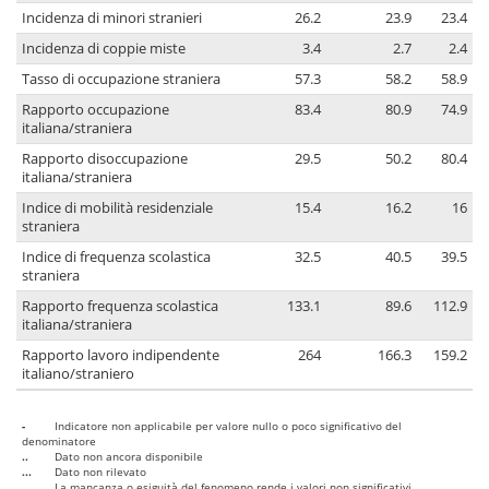
Incidenza di minori stranieri
26.2
23.9
23.4
Incidenza di coppie miste
3.4
2.7
2.4
Tasso di occupazione straniera
57.3
58.2
58.9
Rapporto occupazione
83.4
80.9
74.9
italiana/straniera
Rapporto disoccupazione
29.5
50.2
80.4
italiana/straniera
Indice di mobilità residenziale
15.4
16.2
16
straniera
Indice di frequenza scolastica
32.5
40.5
39.5
straniera
Rapporto frequenza scolastica
133.1
89.6
112.9
italiana/straniera
Rapporto lavoro indipendente
264
166.3
159.2
italiano/straniero
-
Indicatore non applicabile per valore nullo o poco significativo del
denominatore
..
Dato non ancora disponibile
...
Dato non rilevato
....
La mancanza o esiguità del fenomeno rende i valori non significativi