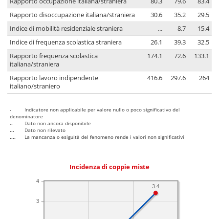
Rapporto occupazione italiana/straniera
80.3
79.6
83.4
Rapporto disoccupazione italiana/straniera
30.6
35.2
29.5
Indice di mobilità residenziale straniera
...
8.7
15.4
Indice di frequenza scolastica straniera
26.1
39.3
32.5
Rapporto frequenza scolastica
174.1
72.6
133.1
italiana/straniera
Rapporto lavoro indipendente
416.6
297.6
264
italiano/straniero
-
Indicatore non applicabile per valore nullo o poco significativo del
denominatore
..
Dato non ancora disponibile
...
Dato non rilevato
....
La mancanza o esiguità del fenomeno rende i valori non significativi
Incidenza di coppie miste
4
3.4
3