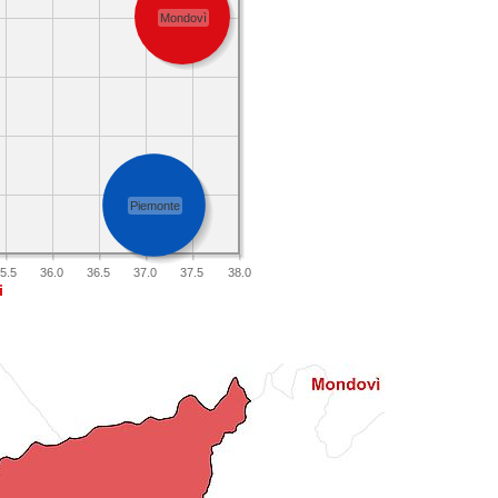
Mondovì
Piemonte
5.5
36.0
36.5
37.0
37.5
38.0
i