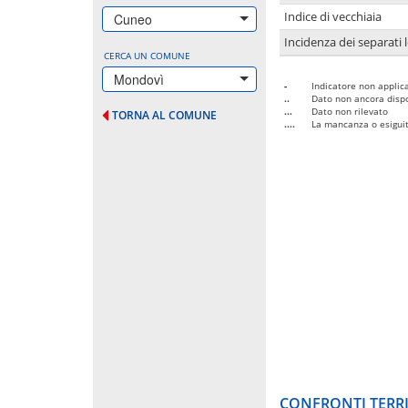
Indice di vecchiaia
Cuneo
Incidenza dei separati 
CERCA UN COMUNE
Mondovì
-
Indicatore non applica
..
Dato non ancora dispo
...
Dato non rilevato
TORNA AL COMUNE
....
La mancanza o esiguità
CONFRONTI TERRI