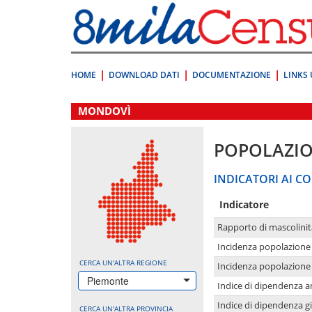
Vai
direttamente
a:
Contenuto
Ricerca
HOME
DOWNLOAD DATI
DOCUMENTAZIONE
LINKS 
.
MONDOVÌ
POPOLAZI
INDICATORI AI CO
Indicatore
Rapporto di mascolinit
Incidenza popolazione 
CERCA UN'ALTRA REGIONE
Incidenza popolazione 
Piemonte
Indice di dipendenza a
Indice di dipendenza g
CERCA UN'ALTRA PROVINCIA