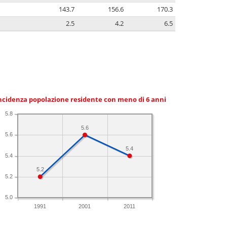
143.7
156.6
170.3
2.5
4.2
6.5
ncidenza popolazione residente con meno di 6 anni
5.8
5.6
5.6
5.4
5.4
5.2
5.2
5.0
1991
2001
2011