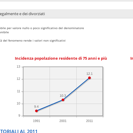
legalmente e dei divorziati
bile per valore nullo o poco significativo del denominatore
nibile
 del fenomeno rende i valori non significativi
Incidenza popolazione residente di 75 anni e più
I
13
12.1
12
11
10.3
10
9.4
9
1991
2001
2011
TORIALI AL 2011