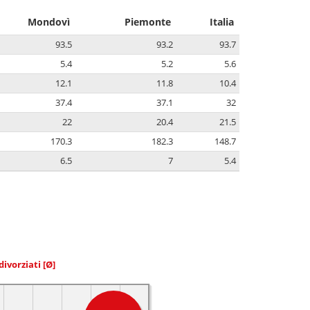
Mondovì
Piemonte
Italia
93.5
93.2
93.7
5.4
5.2
5.6
12.1
11.8
10.4
37.4
37.1
32
22
20.4
21.5
170.3
182.3
148.7
6.5
7
5.4
divorziati
[Ø]