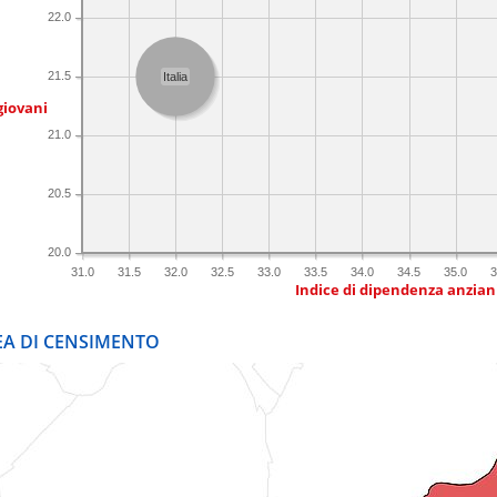
22.0
21.5
Italia
giovani
21.0
20.5
20.0
31.0
31.5
32.0
32.5
33.0
33.5
34.0
34.5
35.0
3
Indice di dipendenza anzian
REA DI CENSIMENTO